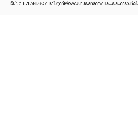
เว็บไซต์ EVEANDBOY เราใช้คุกกี้เพื่อพัฒนาประสิทธิภาพ และประสบการณ์ที่ดี
KYLIE
KYLIE
Jenner 2.0 Eau de
Cosmic Kylie Jenner Eau
Parfum
De Parfum
฿1,330
฿1,330
฿1,900
฿1,900
(30%)
(30%)