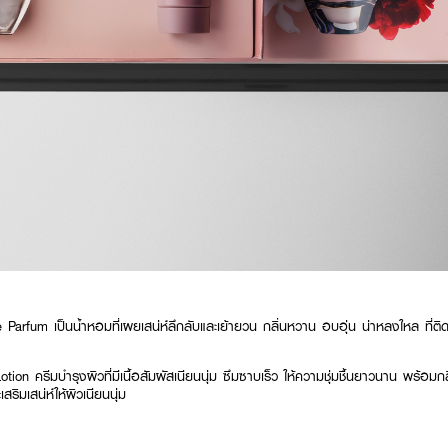
rfum เป็นน้ำหอมที่เผยเสน่ห์ลึกลับและเย้ายวน กลิ่นหวาน อบอุ่น น่าหลงใหล ที่ติด
 ครีมบำรุงผิวที่มีเนื้อสัมผัสเนียนนุ่ม ซึมซาบเร็ว ให้ความชุ่มชื้นยาวนาน พร้อมกลิ
ริมเสน่ห์ให้ผิวเนียนนุ่ม