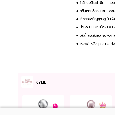
● ไคลี่ ฮอลิเดย์ เซ็ต - ค
● กลิ่นหอมติดทนนาน หวานละ
● เซ็ตของขวัญสุดหรู ในแพ
● น้ำหอม EDP เนื้อเข้มข้น
● บอดี้โลชั่นช่วยบำรุงผิวให้เ
● เหมาะสำหรับทุกโอกาส ทั้
● FDA Registration No.:
● ปริมาณ: น้ำหอม 50ML | 
KYLIE