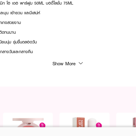
อสมิก โอ เดอ พาร์ฟูม 50ML บอดี้โลชั่น 75ML
มุน เย้ายวน และมีเสน่ห์
็กเกจสวยงาม
 ติดทนนาน
นียนนุ่ม ชุ่มชื้นตลอดวัน
งกลางวันและกลางคืน
 10-2-6700031181
Show More
บอดี้โลชั่น 75ML