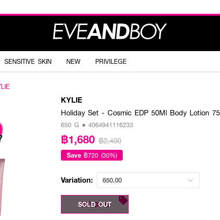
SENSITIVE SKIN
NEW
PRIVILEGE
LIE
KYLIE
Holiday Set - Cosmic EDP 50Ml Body Lotion 7
650 G • 4064941116233
฿1,680
฿2,400
Save
฿720 (30%)
Variation:
650.00
650.00 G
SOLD OUT