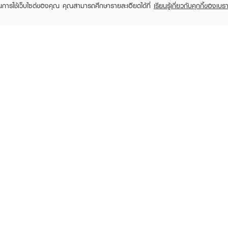
ในการใช้เว็บไซต์ของคุณ คุณสามารถศึกษารายละเอียดได้ที่
เรียนรู้เกี่ยวกับคุกกี้ของเบรา
KYLIE
KYLIE
Cosmetics Hybrid Blush
Supple Kiss Lip Glaze
Lip & Ch
001
฿768
฿840
฿960
(20%)
฿640
฿800
(20%)
RECENTLY VIEWED