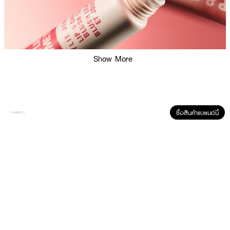
Show More
ซื้อสินค้าแบรนด์นี้
ผลลัพธ์ที่ได้ :
ลิปแอนด์ชีคบลัชทินท์มอบสีชัดติดทนให้ริมฝีปากและแก้มของคุณอย่างง่ายดาย
ด้วยสูตร light-weight สัมผัสเนียนนุ่มละมุนเบาสบายผิว พร้อม blurring effect
ช่วยเบลอรูขุมขนและร่องริมฝีปากได้เป็นอย่างดี
· KYLIE Lip & Cheek Blush Tint
· ไคลี่ ลิป แอนด์ ชีค บลัช ทินท์