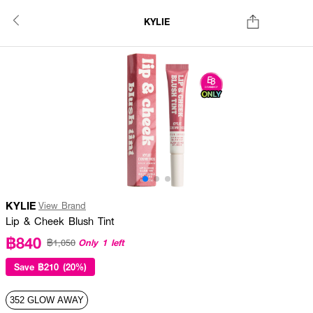
KYLIE
KYLIE
View Brand
Lip & Cheek Blush Tint
฿840
Only 1 left
฿1,050
Save
฿210 (20%)
352 GLOW AWAY