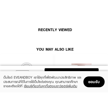
· ลิปแอนด์ชีคบลัชทินท์
· สีชัดติดทนให้ริมฝีปากและแก้ม
· เนื้อเนียนนุ่มละมุนเบา
RECENTLY VIEWED
YOU MAY ALSO LIKE
ADD TO BAG
เว็บไซต์ EVEANDBOY เราใช้คุกกี้เพื่อพัฒนาประสิทธิภาพ และ
ยอมรับ
ประสบการณ์ที่ดีในการใช้เว็บไซต์ของคุณ คุณสามารถศึกษา
รายละเอียดได้ที่
เรียนรู้เกี่ยวกับคุกกี้ของเบราว์เซอร์เพิ่มเติม
Home
Home
Promotions
Promotions
Shopping Bag
Shopping Bag
Account
Account
CLINIQUE
KYLIE
Cheek Pop
Cosmetics Hybrid Blush