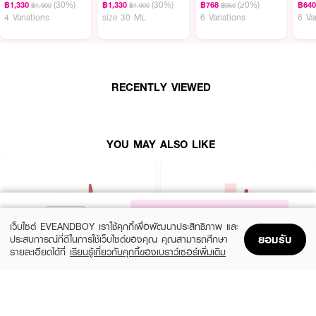
(30%)
(30%)
(20%)
฿1,330
฿1,330
฿768
฿64
฿1,900
฿1,900
฿960
4 Variations
size 30 ML
6 Variations
6 Va
● ไม่ทำให้ริมฝีปากแห้ง
● สูตรวีแกน
● ปริมาณ 3 ml.
RECENTLY VIEWED
YOU MAY ALSO LIKE
NOTIFY ME
เว็บไซต์ EVEANDBOY เราใช้คุกกี้เพื่อพัฒนาประสิทธิภาพ และ
ยอมรับ
ประสบการณ์ที่ดีในการใช้เว็บไซต์ของคุณ คุณสามารถศึกษา
รายละเอียดได้ที่
เรียนรู้เกี่ยวกับคุกกี้ของเบราว์เซอร์เพิ่มเติม
Home
Home
Promotions
Promotions
Shopping Bag
Shopping Bag
Account
Account
MAYBELLINE
4U2
Superstay Vinyl Ink 35 Cheeky As
Jelly Tint