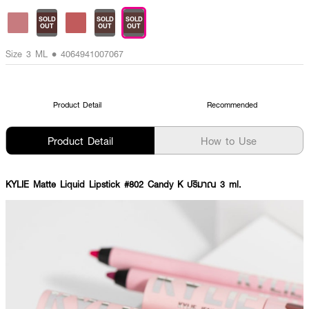
SOLD
SOLD
SOLD
OUT
OUT
OUT
Size 3 ML • 4064941007067
Product Detail
Recommended
Product Detail
How to Use
KYLIE Matte Liquid Lipstick #802 Candy K ปริมาณ 3 ml.