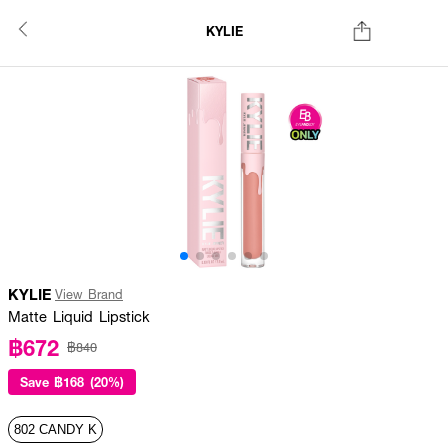
KYLIE
KYLIE
View Brand
Matte Liquid Lipstick
฿672
฿840
Save
฿168 (20%)
802 CANDY K