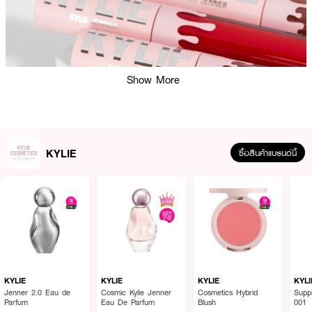
Show More
KYLIE
ซื้อสินค้าแบรนด์นี้
ผลลัพธ์ที่ได้ :
ไคลี่แมทลิควิดลิปสติก ลิปสติกแมทติดทนยาวนาน 8 ชั่วโมง ให้ความเบาสบายริม
ฝีปากไม่เหนียวเหนอะด้วยสูตรวีแกน สีชัดสวยจากการทาเพียง 1 ครั้ง!
● ไคลี่ แมท ลิควิด ลิปสติก
● ลิปสติกเนื้อแมตต์
KYLIE
KYLIE
KYLIE
KYLI
● ติดทนยาวนาน
Jenner 2.0 Eau de
Cosmic Kylie Jenner
Cosmetics Hybrid
Supp
Parfum
Eau De Parfum
Blush
001
● เม็ดสีเข้มข้น