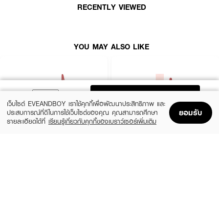
RECENTLY VIEWED
YOU MAY ALSO LIKE
ADD TO BAG
เว็บไซต์ EVEANDBOY เราใช้คุกกี้เพื่อพัฒนาประสิทธิภาพ และ
ยอมรับ
ประสบการณ์ที่ดีในการใช้เว็บไซต์ของคุณ คุณสามารถศึกษา
รายละเอียดได้ที่
เรียนรู้เกี่ยวกับคุกกี้ของเบราว์เซอร์เพิ่มเติม
Home
Home
Promotions
Promotions
Shopping Bag
Shopping Bag
Account
Account
MAYBELLINE
4U2
Superstay Vinyl Ink 35 Cheeky As
Jelly Tint
(24%)
(33%)
฿249
฿199
฿329
฿299
· ให้สีแน่นชัดตั้งแต่ปาดแรก
35 Variations
14 Variations
· เบลอร่องปากได้อย่างเรียบเนียน
· ไม่แห้ง ไม่ตึง ใช้ได้แม้ริมฝีปากแห้งง่าย