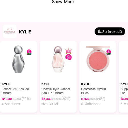
Show More
KYLIE
ซื้อสินค้าแบรนด์นี้
ผลลัพธ์ที่ได้ :
KYLIE Plumping Powder Matte Lip 631
มิติใหม่ของลิปแมตต์ที่คุณจะหลงรัก
ตั้งแต่สัมผัสแรก ด้วย เนื้อสัมผัสบางเบาแบบแป้ง (Powder Matte) ที่ให้ความ
แมตต์แบบฟุ้งเบลอ ไม่ตกร่อง ไม่เป็นขุย พร้อมช่วย ปรับริมฝีปากให้ดูอวบอิ่มแบบ
KYLIE
KYLIE
KYLIE
KYLI
ธรรมชาติ ด้วยส่วนผสมที่ช่วยมอบความรู้สึกกระชับเบา ๆ แบบลิป plumping แต่
Jenner 2.0 Eau de
Cosmic Kylie Jenner
Cosmetics Hybrid
Supp
Parfum
Eau De Parfum
Blush
001
ไม่ระคายเคือง
(30%)
(30%)
(20%)
฿1,330
฿1,330
฿768
฿64
฿1,900
฿1,900
฿960
4 Variations
size 30 ML
6 Variations
6 Va