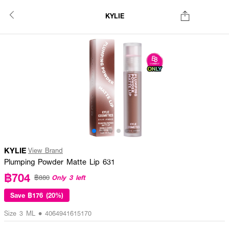
KYLIE
KYLIE
View Brand
Plumping Powder Matte Lip 631
฿704
Only 3 left
฿880
Save
฿176 (20%)
Size 3 ML • 4064941615170