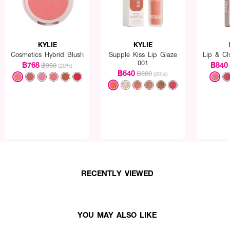
KYLIE
KYLIE
Cosmetics Hybrid Blush
Supple Kiss Lip Glaze
Lip & Ch
001
฿768
฿840
฿960
(20%)
฿640
฿800
(20%)
RECENTLY VIEWED
YOU MAY ALSO LIKE