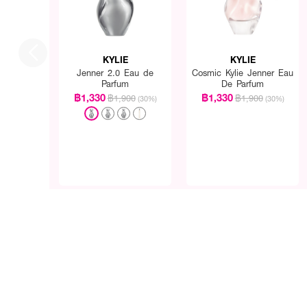
KYLIE
KYLIE
Jenner 2.0 Eau de
Cosmic Kylie Jenner Eau
Parfum
De Parfum
฿1,330
฿1,330
฿1,900
฿1,900
(30%)
(30%)