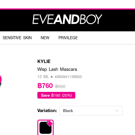
SENSITIVE SKIN
NEW
PRIVILEGE
KYLIE
Wisp Lash Mascara
12 ML • 4064941136835
฿760
฿950
Save
฿190 (20%)
Variation:
Black