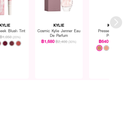
KYLIE
KYLIE
KYLIE
eek Blush Tint
Cosmic Kylie Jenner Eau
Pressed Bronzing
De Parfum
Powder
฿1,050
(20%)
฿1,680
฿640
฿2,400
฿800
(30%)
(20%)