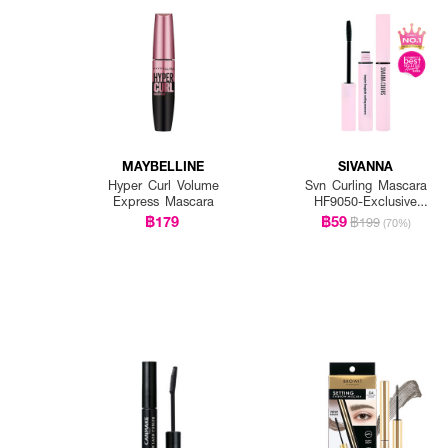
MAYBELLINE
SIVANNA
Hyper Curl Volume
Svn Curling Mascara
Express Mascara
HF9050-Exclusive
EVEANDBOY
฿179
฿59
฿199
(70%)