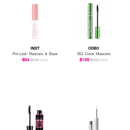
IN2IT
ODBO
Pro-Lash Mascara & Base
BQ Cover Mascara
฿84
฿169
฿169
฿339
(50%)
(50%)