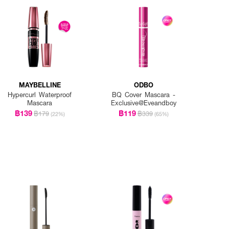
MAYBELLINE
ODBO
Hypercurl Waterproof
BQ Cover Mascara -
Mascara
Exclusive@Eveandboy
฿139
฿119
฿179
฿339
(22%)
(65%)