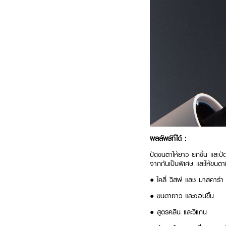
ผลลัพธ์ที่ได้ :
ปัดขนตาให้ยาว ยกขึ้น และ
จากกันเป็นพิเศษ และให้ขนตาที
● ไคลี่ วิสพ์ แลช มาสคาร่า
● ขนตายาว และงอนขึ้น
● สูตรคลีน และวีแกน