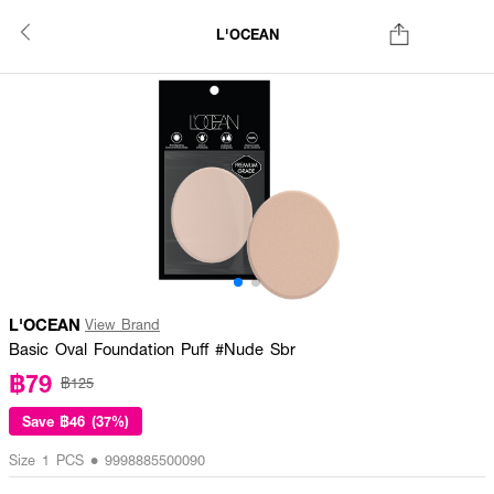
L'OCEAN
L'OCEAN
View Brand
Basic Oval Foundation Puff #Nude Sbr
฿79
฿125
Save
฿46 (37%)
Size 1 PCS • 9998885500090