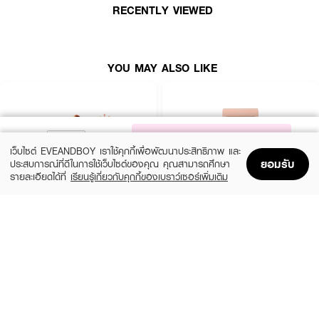
RECENTLY VIEWED
YOU MAY ALSO LIKE
ผลลัพธ์ที่ได้ :
NOTIFY ME
พัฟเกลี่ยรองพื้น ทรงไข่แบน แบบเนื้อหนา
เว็บไซต์ EVEANDBOY เราใช้คุกกี้เพื่อพัฒนาประสิทธิภาพ และ
ยอมรับ
ประสบการณ์ที่ดีในการใช้เว็บไซต์ของคุณ คุณสามารถศึกษา
● Basic Oval Foundation Puff
รายละเอียดได้ที่
เรียนรู้เกี่ยวกับคุกกี้ของเบราว์เซอร์เพิ่มเติม
Home
Home
Promotions
Promotions
Shopping Bag
Shopping Bag
Account
Account
● พัฟเกลี่ยรองพื้น
● ทรงไข่แบน
EVEANDBOY BEAUTY
EVEANDBOY BEAUTY
Kabuki Professional Magic Brush
Blender Sponge Nude
● แบบเนื้อหนา
(25%)
(25%)
฿299
฿299
฿399
฿399
size 1 PCS
size 0