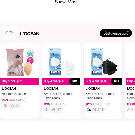
Show More
L'OCEAN
ซื้อสินค้าแบรนด์นี้
Buy 2 for ฿99
Buy 4 for ฿60
Mix
Buy 4 for ฿60
Mix
Buy 
L'OCEAN
L'OCEAN
L'OCEAN
L'O
Blender Solution
KF94 3D Protection
KF94 3D Protection
Puff 
Filter Mask
Filter Mask
Spon
(80%)
฿59
฿290
(84%)
(84%)
฿20
฿20
฿29
฿125
฿125
#W102
2 Va
WHITE
BLACK