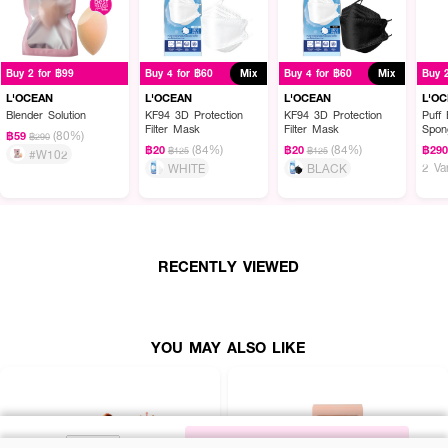
Buy 2 for ฿99
Buy 4 for ฿60
Mix
Buy 4 for ฿60
Mix
Buy 
L'OCEAN
L'OCEAN
L'OCEAN
L'O
Blender Solution
KF94 3D Protection
KF94 3D Protection
Puff 
Filter Mask
Filter Mask
Spon
(80%)
฿59
฿290
(84%)
(84%)
฿20
฿20
฿29
฿125
฿125
#W102
2 Va
WHITE
BLACK
RECENTLY VIEWED
YOU MAY ALSO LIKE