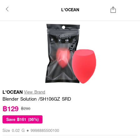
L'OCEAN
L'OCEAN
View Brand
Blender Solution /SH106GZ SRD
฿129
฿290
Save
฿161 (56%)
Size 0.02 G • 9998885500100