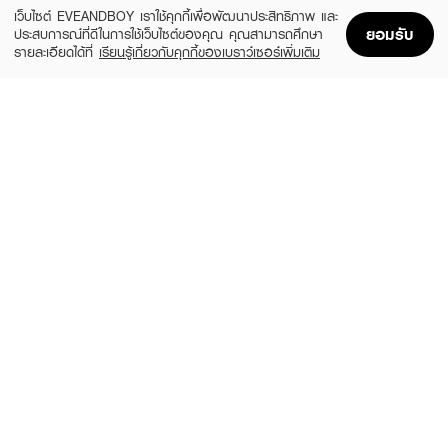
NOTIFY ME
เว็บไซต์ EVEANDBOY เราใช้คุกกี้เพื่อพัฒนาประสิทธิภาพ และ
ยอมรับ
ประสบการณ์ที่ดีในการใช้เว็บไซต์ของคุณ คุณสามารถศึกษา
รายละเอียดได้ที่
เรียนรู้เกี่ยวกับคุกกี้ของเบราว์เซอร์เพิ่มเติม
Home
Home
Promotions
Promotions
Shopping Bag
Shopping Bag
Account
Account
EVEANDBOY BEAUTY
EVEANDBOY BEAUTY
Kabuki Professional Magic Brush
Blender Sponge Nude
(25%)
(25%)
฿299
฿299
฿399
฿399
size 1 PCS
size 0