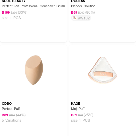
SOUL BEAUTY
L'OCEAN
Perfect Ten Professional Concealer Brush
Blender Solution
(33%)
(80%)
฿199
฿59
฿299
฿290
size 1 PCS
#W102
ODBO
KAGE
Perfect Puff
Moji Puff
(44%)
(25%)
฿89
฿59
฿159
฿79
5 Variations
size 1 PCS