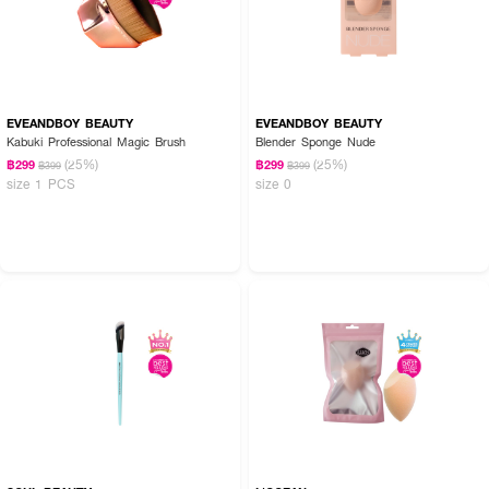
EVEANDBOY BEAUTY
EVEANDBOY BEAUTY
Kabuki Professional Magic Brush
Blender Sponge Nude
(25%)
(25%)
฿299
฿299
฿399
฿399
size 1 PCS
size 0