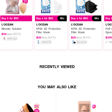
Buy 2 for ฿99
Buy 4 for ฿60
Mix
Buy 4 for ฿60
Mix
Buy 
L'OCEAN
L'OCEAN
L'OCEAN
L'O
Blender Solution
KF94 3D Protection
KF94 3D Protection
Puff 
Filter Mask
Filter Mask
Spon
(80%)
฿59
฿290
(84%)
(84%)
฿20
฿20
฿29
฿125
฿125
#W102
2 Va
WHITE
BLACK
RECENTLY VIEWED
YOU MAY ALSO LIKE