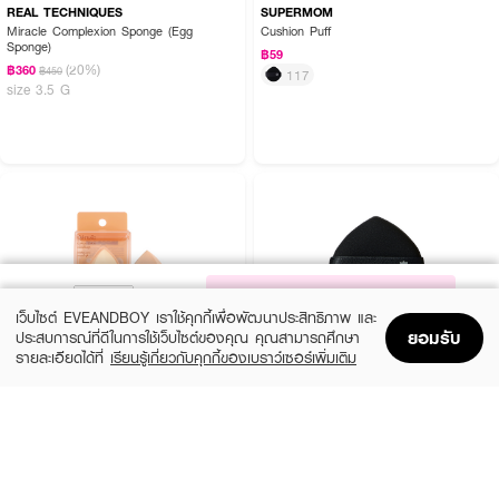
REAL TECHNIQUES
SUPERMOM
Miracle Complexion Sponge (Egg
Cushion Puff
Sponge)
฿59
(20%)
฿360
฿450
117
size 3.5 G
NOTIFY ME
เว็บไซต์ EVEANDBOY เราใช้คุกกี้เพื่อพัฒนาประสิทธิภาพ และ
ยอมรับ
ประสบการณ์ที่ดีในการใช้เว็บไซต์ของคุณ คุณสามารถศึกษา
รายละเอียดได้ที่
เรียนรู้เกี่ยวกับคุกกี้ของเบราว์เซอร์เพิ่มเติม
Home
Home
Promotions
Promotions
Shopping Bag
Shopping Bag
Account
Account
MEILINDA
SUPERMOM
Better skin sponge blender (พัฟเกลี่ยรอง
Soft Fusion Puff
พื้นรูปไข่)
฿99
(35%)
฿129
฿199
size 30 G
MC 5086