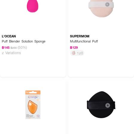
L'OCEAN
SUPERMOM
Puff Blender Solution Sponge
Multifunctional Puff
(50%)
฿145
฿129
฿290
2 Variations
120