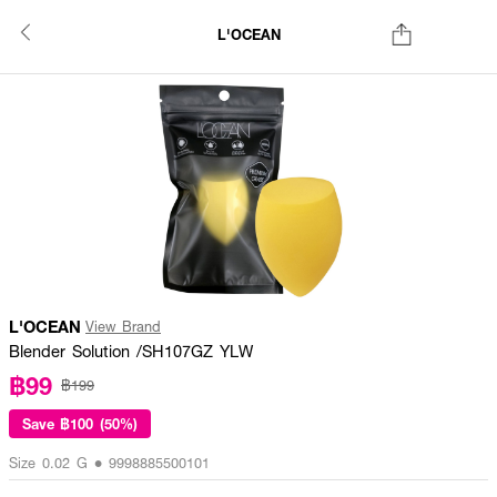
L'OCEAN
L'OCEAN
View Brand
Blender Solution /SH107GZ YLW
฿99
฿199
Save
฿100 (50%)
Size 0.02 G • 9998885500101