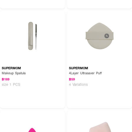
SUPERMOM
SUPERMOM
Makeup Spatula
4Layer Ultrasaver Puff
฿169
฿59
size 1 PCS
4 Variations