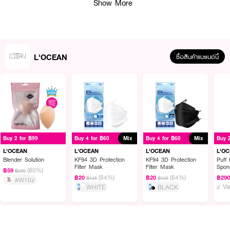
Show More
L'OCEAN
ซื้อสินค้าแบรนด์นี้
ผลลัพธ์ที่ได้ :
หน้ากากอนามัย
กรองฝุ่น 4
รูปทรง 3D เข้ารูปกับใบหน้า
L'OCEAN Coowin
FFP2 KF94 3D Protection Filter Mask
สไตล์เกาหลี มีช่องว่างบริเวณปาก พูด
Buy 2 for ฿99
Buy 4 for ฿60
Mix
Buy 4 for ฿60
Mix
Buy 
ง่าย หายใจสะดวก
ทำจากใยผ้าไม่ทอ ลดการเกิดแบคทีเรีย ไม่ก่อให้เกิดสิว ถนอม
ผิว สายคล้อง Ear-Loop อยู่ด้านนอก เพื่อการถ่ายน้ำหนักให้สายไม่รัดหู ทำให้ไม่
L'OCEAN
L'OCEAN
L'OCEAN
L'O
เป็นแผลหลังหู เนื้อด้านในนุ่มพิเศษ เหมาะกับผิวแพ้ง่าย
Blender Solution
KF94 3D Protection
KF94 3D Protection
Puff 
Filter Mask
Filter Mask
Spon
(80%)
฿59
฿290
(84%)
(84%)
฿20
฿20
฿29
฿125
฿125
#W102
2 Va
WHITE
BLACK