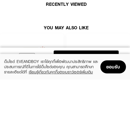
RECENTLY VIEWED
YOU MAY ALSO LIKE
ADD TO BAG
เว็บไซต์ EVEANDBOY เราใช้คุกกี้เพื่อพัฒนาประสิทธิภาพ และ
ยอมรับ
ประสบการณ์ที่ดีในการใช้เว็บไซต์ของคุณ คุณสามารถศึกษา
รายละเอียดได้ที่
เรียนรู้เกี่ยวกับคุกกี้ของเบราว์เซอร์เพิ่มเติม
Home
Home
Promotions
Promotions
Shopping Bag
Shopping Bag
Account
Account
IRIS OHYAMA
IRIS OHYAMA
Facemask NVN-30RM
Facemask THPN-30M
(44%)
(42%)
฿79
฿49
฿140
฿85
size 5 G
size 5 G
●
หน้ากากอนามัย
กรองฝุ่น 4
รูปทรง 3D เข้ารูปกับใบหน้า
● ทำจากใยผ้าไม่ทอ ลดการเกิดแบคทีเรีย ไม่ก่อให้เกิดสิว