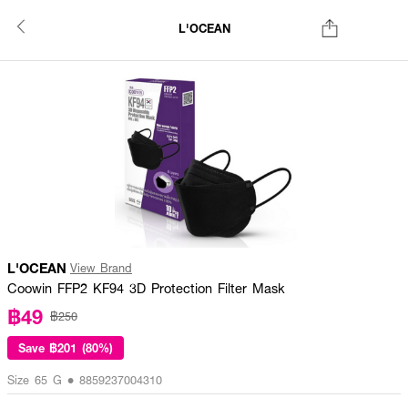
L'OCEAN
L'OCEAN
View Brand
Coowin FFP2 KF94 3D Protection Filter Mask
฿49
฿250
Save
฿201 (80%)
Size 65 G • 8859237004310