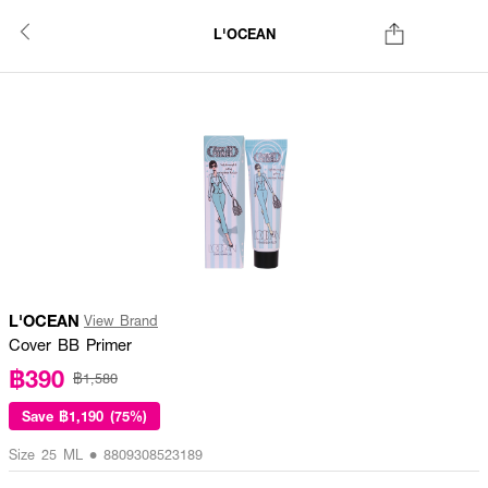
L'OCEAN
L'OCEAN
View Brand
Cover BB Primer
฿390
฿1,580
Save
฿1,190 (75%)
Size 25 ML • 8809308523189