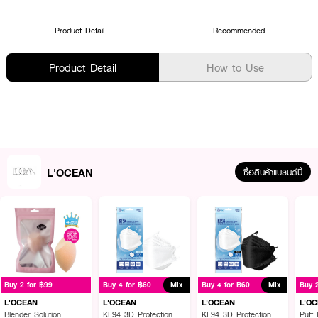
Product Detail
Recommended
Product Detail
How to Use
L'OCEAN
ซื้อสินค้าแบรนด์นี้
Buy 2 for ฿99
Buy 4 for ฿60
Mix
Buy 4 for ฿60
Mix
Buy 
L'OCEAN
L'OCEAN
L'OCEAN
L'O
Blender Solution
KF94 3D Protection
KF94 3D Protection
Puff 