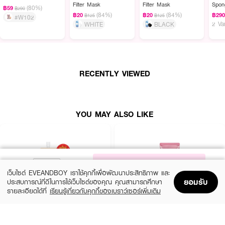
Filter Mask
Filter Mask
Spon
(80%)
฿59
฿290
(84%)
(84%)
฿20
฿20
฿29
฿125
฿125
#W102
2 Va
WHITE
BLACK
RECENTLY VIEWED
YOU MAY ALSO LIKE
NOTIFY ME
เว็บไซต์ EVEANDBOY เราใช้คุกกี้เพื่อพัฒนาประสิทธิภาพ และ
ยอมรับ
ประสบการณ์ที่ดีในการใช้เว็บไซต์ของคุณ คุณสามารถศึกษา
รายละเอียดได้ที่
เรียนรู้เกี่ยวกับคุกกี้ของเบราว์เซอร์เพิ่มเติม
Home
Home
Promotions
Promotions
Shopping Bag
Shopping Bag
Account
Account
SMOOTO
CATHY DOLL