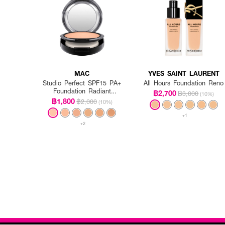
MAC
YVES SAINT LAURENT
Studio Perfect SPF15 PA+
All Hours Foundation Reno
Foundation Radiant
฿2,700
฿3,000
(10%)
Intensified (Refill)
฿1,800
฿2,000
(10%)
+1
+2