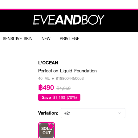
SENSITIVE SKIN
NEW
PRIVILEGE
L'OCEAN
Perfection Liquid Foundation
40 ML • 8188004450053
฿490
฿1,650
Save
฿1,160 (70%)
Variation:
#21
SOLD
OUT