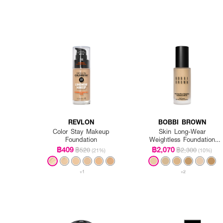
REVLON
BOBBI BROWN
Color Stay Makeup
Skin Long-Wear
Foundation
Weightless Foundation
SPF 15 PA++ - Warm
฿409
฿2,070
฿520
฿2,300
(21%)
(10%)
Ivory
+1
+2