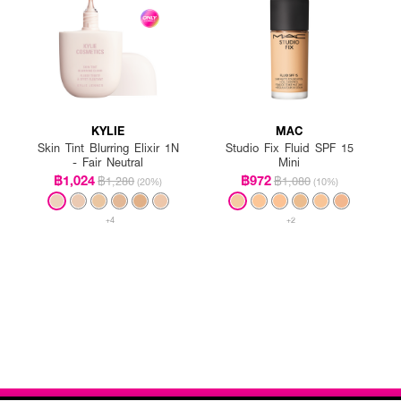
KYLIE
MAC
Skin Tint Blurring Elixir 1N
Studio Fix Fluid SPF 15
- Fair Neutral
Mini
฿1,024
฿972
฿1,280
฿1,080
(20%)
(10%)
+4
+2