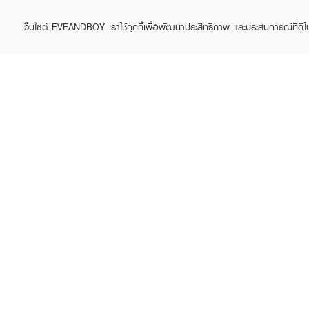
เว็บไซต์ EVEANDBOY เราใช้คุกกี้เพื่อพัฒนาประสิทธิภาพ และประสบการณ์ที่ดี
ABOUT EVEANDBOY
CUS
Brand story
Online
Privacy Policy
Find a
Terms and Conditions
Contac
Sell on EVEANDBOY
Whistleblowing