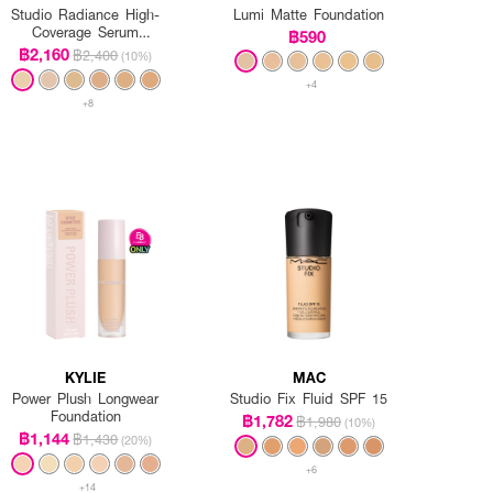
Studio Radiance High-
Lumi Matte Foundation
Coverage Serum
฿590
Foundation
฿2,160
฿2,400
(10%)
+4
+8
KYLIE
MAC
Power Plush Longwear
Studio Fix Fluid SPF 15
Foundation
฿1,782
฿1,980
(10%)
฿1,144
฿1,430
(20%)
+6
+14