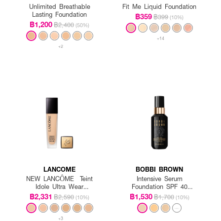
Unlimited Breathable
Fit Me Liquid Foundation
Lasting Foundation
฿359
฿399
(10%)
฿1,200
฿2,400
(50%)
+14
+2
LANCOME
BOBBI BROWN
NEW LANCÔME Teint
Intensive Serum
Idole Ultra Wear
Foundation SPF 40
Foundation SPF35
PA++++
฿2,331
฿1,530
฿2,590
฿1,700
(10%)
(10%)
+3