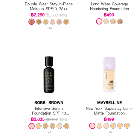
Double Wear Stay-In-Place
Long Wear Coverage
Makeup SPF10 PA++
Nourishing Foundation
฿2,250
฿490
฿2,500
(10%)
+14
BOBBI BROWN
MAYBELLINE
Intensive Serum
New York Superstay Lumi-
Foundation SPF 40
Matte Foundation
PA++++
฿2,835
฿499
฿3,150
(10%)
+6
+4