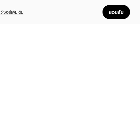
ยอมรับ
ว์เซอร์เพิ่มเติม
FOLLOW US
GET THE APP
Enjoyable, easy, and convenient