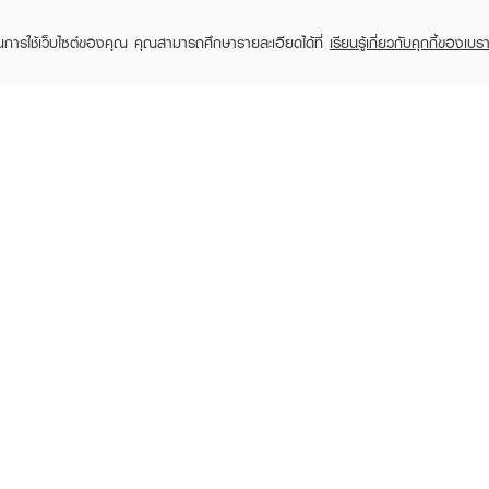
ในการใช้เว็บไซต์ของคุณ คุณสามารถศึกษารายละเอียดได้ที่
เรียนรู้เกี่ยวกับคุกกี้ของเบรา
TOMER CARE
EVEANDBOY MEMBER
 Shopping
Member registration
 store
t us