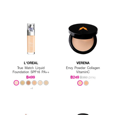
L'OREAL
VERENA
True Match Liquid
Envy Powder Collagen
Foundation SPF16 PA++
VitaminC
฿499
฿249
฿360
(31%)
+4