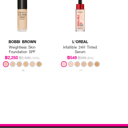
BOBBI BROWN
L'OREAL
Weightless Skin
Infallible 24H Tinted
Foundation SPF
Serum
฿2,250
฿549
฿2,500
฿599
(10%)
(8%)
+2
+1