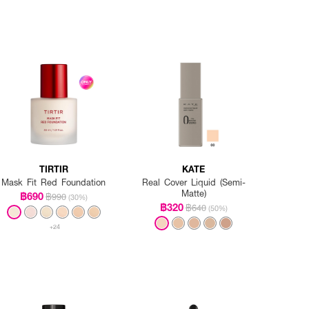
TIRTIR
KATE
Mask Fit Red Foundation
Real Cover Liquid (Semi-
Matte)
฿690
฿990
(30%)
฿320
฿640
(50%)
+24