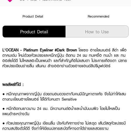
Product Detail
Recommended
Product Detail
How to Use
L'OCEAN - Platinum Eyeliner #Dark Brown
โลแซง อายไลนเนอร์ สีดำ เพื่อ
ตาคมเด่น ใหม่ด้วยหัวแปรงและหนึกญี่ปุ่น ติดทน 24 ชม ทนเหงื่อ ทนน้ำ และ ทน
ออล์ยได้ดี ไม่ไหลเลอะเป็นแพนด้า และที่สำคัญคือไม่แสบตา ไม่ระคายเคืองตา ปลาย
หัวแปรงเขียนง่ายลื่น เส้นคม ล้างออกง่านด้วยอายแอนด์ลิปรีมูฟเว่อร์
ผลลัพธ์ที่ได้ :
● หมึกคุณภาพจากญี่ปุ่น ช่วยถนอมดวงตากับคนมีปัญหาตาแห้ง จึงไม่ทำให้แสบ
ตาขณะเขียนอายไลเนอร์ ใช้ได้กับคนตา Sensitive
● หมึกติดทนยาวนาน 24 ชม. มีความทนต่อน้ำและน้ำมันบนผิว โดยไม่ไหลเป็น
แพนด้าระหว่างวัน
● หัวแปรงคุณภาพญี่ปุ่น เขียนลื่น บังคับทิศทางง่าย ไม่สะดุด เส้นวัสดุหัวแปรงมี
ความสปริงตัวได้ดี จึงทำให้เขียนปลายสะบัดที่หางตาได้ง่ายและสวยงาม