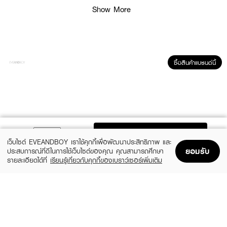
Show More
● ล้างออกง่ายด้วย eye and lip remover
● #Dark Brown
How To Use :
ซื้อสินค้าแบรนด์นี้
ใช้เขียนบริเวณขอบตา โดยเขียนชิดเส้นขอบตา
ADD TO BAG
เว็บไซต์ EVEANDBOY เราใช้คุกกี้เพื่อพัฒนาประสิทธิภาพ และ
ยอมรับ
ประสบการณ์ที่ดีในการใช้เว็บไซต์ของคุณ คุณสามารถศึกษา
รายละเอียดได้ที่
เรียนรู้เกี่ยวกับคุกกี้ของเบราว์เซอร์เพิ่มเติม
Home
Home
Promotions
Promotions
Shopping Bag
Shopping Bag
Account
Account