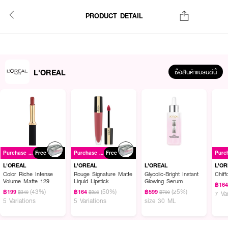
PRODUCT DETAIL
L'OREAL
ซื้อสินค้าแบรนด์นี้
Purchase ฿699+
Free
Purchase ฿699+
Free
L'OREAL
L'OREAL
L'OREAL
L'O
Color Riche Intense
Rouge Signature Matte
Glycolic-Bright Instant
Chiff
Volume Matte 129
Liquid Lipstick
Glowing Serum
฿16
(43%)
(50%)
(25%)
฿199
฿164
฿599
฿349
฿329
฿799
7 Va
5 Variations
5 Variations
size 30 ML