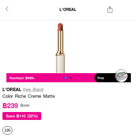
L'OREAL
Purchase ฿699+
Free
L'OREAL
View Brand
Color Riche Creme Matte
฿239
฿349
Save
฿110 (32%)
195