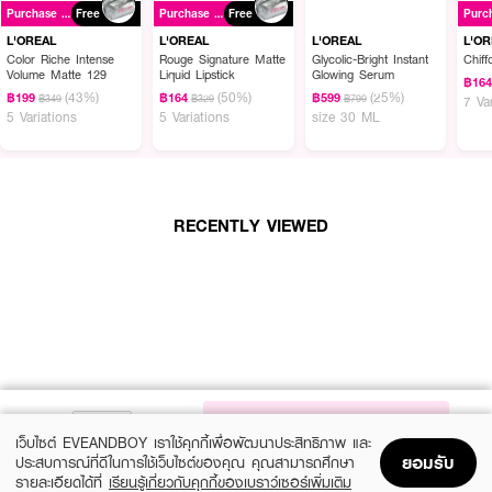
ร่องปากให้ดูอวบอิ่ม เหมาะสำหรับสาวทุกโทนสีผิว ไม่ว่าจะเป็นโทนร้อนหรือโทนเย็น
Purchase ฿699+
Free
Purchase ฿699+
Free
ก็สวยขับผิวใบหน้าให้ดูละมุน พร้อมแพคเกจใหม่ สีขาวหรูหราแบบสาวปารีเซียง
L'OREAL
L'OREAL
L'OREAL
L'O
● ลอรีอัล ปารีส คัลเลอร์ ริช ครีม แมท
Color Riche Intense
Rouge Signature Matte
Glycolic-Bright Instant
Chiff
Volume Matte 129
Liquid Lipstick
Glowing Serum
฿16
● ลิปแมทครีม
(43%)
(50%)
(25%)
฿199
฿164
฿599
฿349
฿329
฿799
7 Va
5 Variations
5 Variations
size 30 ML
● เกลี่ยง่าย เบลอร่องปาก
● เนื้อครีมเบานุ่ม
● สบายปาดตลอดทั้งวัน
RECENTLY VIEWED
● FDA Registration no. 10-2-6700018939
สี
● 195 MILK APRICOT ชมพูอมส้ม โทนสีนมน่ารัก
● 196 CHESTNUT BROWN น้ำตาลเกาลัด
● 197 RED BEAN แดงละมุนขับผิว
NOTIFY ME
เว็บไซต์ EVEANDBOY เราใช้คุกกี้เพื่อพัฒนาประสิทธิภาพ และ
● 198 PINK BROWN ชมพูอมน้ำตาล
ยอมรับ
ประสบการณ์ที่ดีในการใช้เว็บไซต์ของคุณ คุณสามารถศึกษา
● 199 COOL SENSUAL PINK ชมพูอ่อนโทนเย็น
รายละเอียดได้ที่
เรียนรู้เกี่ยวกับคุกกี้ของเบราว์เซอร์เพิ่มเติม