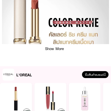
Show More
L'OREAL
ซื้อสินค้าแบรนด์นี้
ผลลัพธ์ที่ได้ :
ใหม่! ลอรีอัล ปารีส คัลเลอร์ ริช ครีม แมท นวัตกรรมลิปแมทสูตรใหม่ สัมผัสนุ่ม
ละมุน เกลี่ยง่ายกว่าเดิม โดดเด่นด้วยโทนสีสว่างขับผิว มีให้เลือก 5 เฉดสี เบลอ