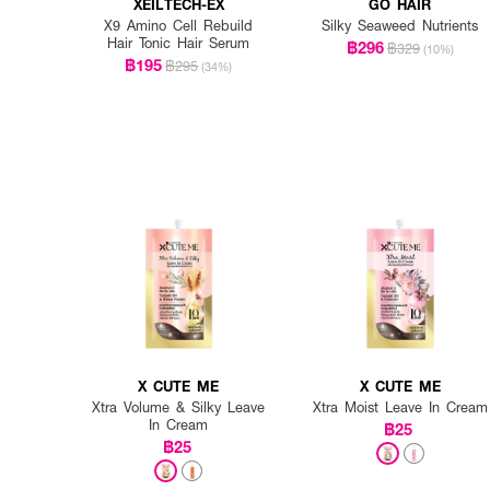
XEILTECH-EX
GO HAIR
X9 Amino Cell Rebuild
Silky Seaweed Nutrients
Hair Tonic Hair Serum
฿296
฿329
(10%)
฿195
฿295
(34%)
X CUTE ME
X CUTE ME
Xtra Volume & Silky Leave
Xtra Moist Leave In Cream
In Cream
฿25
฿25