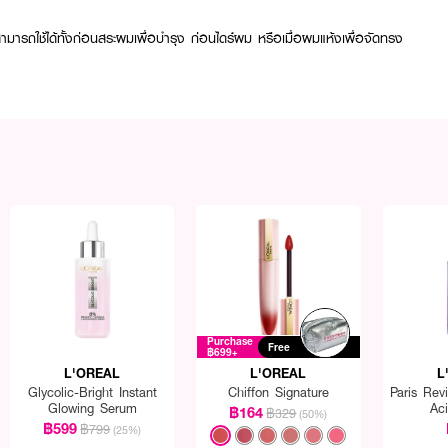
รถใช้ได้ทั้งก่อนสระผมเพื่อบำรุง ก่อนไดร์ผม หรือเมื่อผมแห้งเพื่อจัดทรง
Purchase
Free
฿699+
L'OREAL
L'OREAL
L
Glycolic-Bright Instant
Chiffon Signature
Paris Revi
Glowing Serum
Ac
฿164
฿329
(50%)
฿599
฿799
(25%)