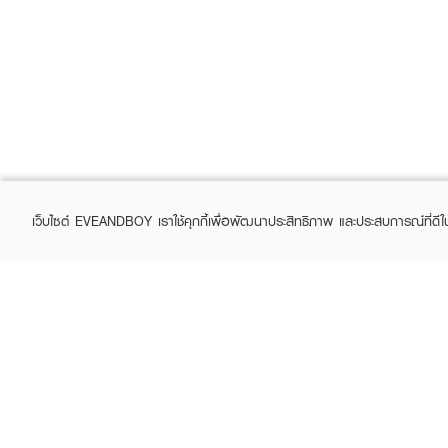
เว็บไซต์ EVEANDBOY เราใช้คุกกี้เพื่อพัฒนาประสิทธิภาพ และประสบการณ์ที่ดี
ABOUT EVEANDBOY
CUS
Brand story
Online
Privacy Policy
Find a
Terms and Conditions
Contac
Sell on EVEANDBOY