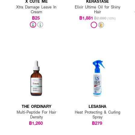
X CUTE ME
KERASTASE
Xtra Damage Leave In
Elixir Ultime Oil for Shiny
Cream
Hair
฿25
฿1,881
฿2,090
(10%)
THE ORDINARY
LESASHA
Multi-Peptide For Hair
Heat Protecting & Curling
Density
Spray
฿1,260
฿279