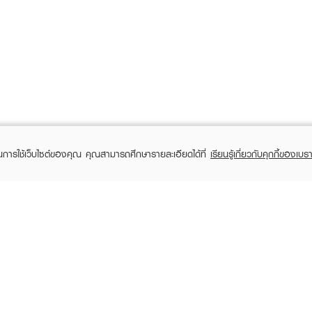
ในการใช้เว็บไซต์ของคุณ คุณสามารถศึกษารายละเอียดได้ที่
เรียนรู้เกี่ยวกับคุกกี้ของเบรา
TOMER CARE
EVEANDBOY MEMBER
 Shopping
Member registration
 store
t us