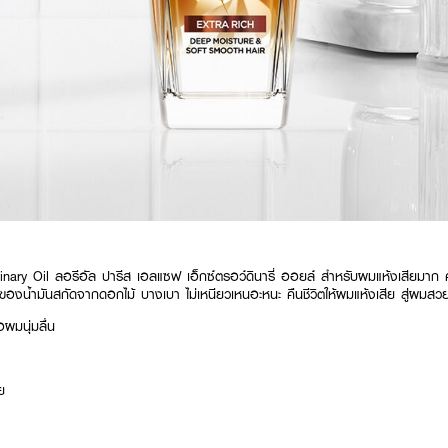
nary Oil ลอรีอัล ปารีส เอลแซฟ เอ็กซ์ตรอว์ดินารี่ ออยล์ สำหรับผมแห้งเสียมาก
องน้ำมันสกัดจากดอกไม้ บางเบา ไม่เหนียวเหนอะหนะ คืนชีวิตให้ผมแห้งเสีย สู่ผมสวยเ
ผมนุ่มลื่น
ย