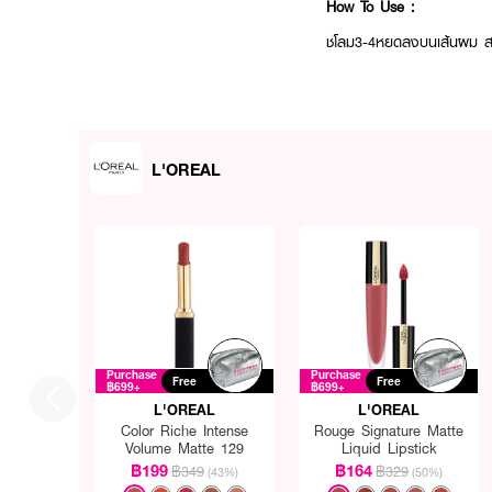
How To Use :
ชโลม3-4หยดลงบนเส้นผม สามา
L'OREAL
Purchase
Purchase
Free
Free
฿699+
฿699+
L'OREAL
L'OREAL
Color Riche Intense
Rouge Signature Matte
Volume Matte 129
Liquid Lipstick
฿199
฿164
฿349
฿329
(43%)
(50%)