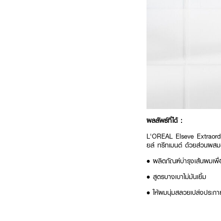
ผลลัพธ์ที่ได้ :
L'OREAL Elseve Extraordi
ยล์ ทรีทเมนต์ ด้วยส่วนผสมข
• ผลิตภัณฑ์บำรุงเส้นผมเพื่อ
• สูตรบางเบาไม่มันเยิ้ม
• ให้ผมนุ่มสลวยเปล่งประกา