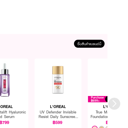
ซื้อสินค้าแบรนด์นี้
Purchase
Free
฿699+
'OREAL
L'OREAL
L'OREAL
talift Hyaluronic
UV Defender Invisible
True Match Liquid
id Serum
Resist Daily Sunscreen
Foundation SPF16 PA
SPF50+ PA++++ Long
฿799
฿599
฿499
UVA