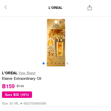
L'OREAL
L'OREAL
View Brand
Elseve Extraordinary Oil
฿159
฿189
Save
฿30 (16%)
Size 30 ML • 6923700950588