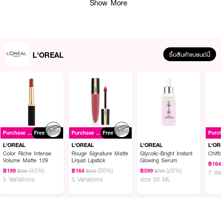
Show More
L'OREAL
ซื้อสินค้าแบรนด์นี้
ผลลัพธ์ที่ได้ :
L'OREAL Elseve Extraordinary Oil #Gold เอ็กซ์ตรอว์ดินารี่ ออยล์ เปล่ง
Purchase ฿699+
Free
Purchase ฿699+
Free
ประกายผมนุ่มสวยสุขภาพดีด้วยคุณค่าจากธรรมชาติ บำรุงเส้นผมอย่างล้ำลึกด้วย
ออยล์อุดมสารสกัดจากกุหลาบฝรั่งเศส ตรงเข้าฟื้นฟูแกนกลาง เพิ่มเคราติน
L'OREAL
L'OREAL
L'OREAL
L'O
พร้อมเคลือบปิดเกล็ดผมให้นุ่มสลวยเงางามจากภายใน
Color Riche Intense
Rouge Signature Matte
Glycolic-Bright Instant
Chiff
Volume Matte 129
Liquid Lipstick
Glowing Serum
฿16
• อุดมด้วยสารสกัดจากกุหลาบฝรั่งเศส
(43%)
(50%)
(25%)
฿199
฿164
฿599
฿349
฿329
฿799
7 Va
5 Variations
5 Variations
size 30 ML
• บำรุงฟื้นฟูเส้นผมอย่างล้ำลึก
• บางเบา ไม่เหนียวเหนอะหนะ
• ซึมซาบทันที ไม่มันเยิ้ม