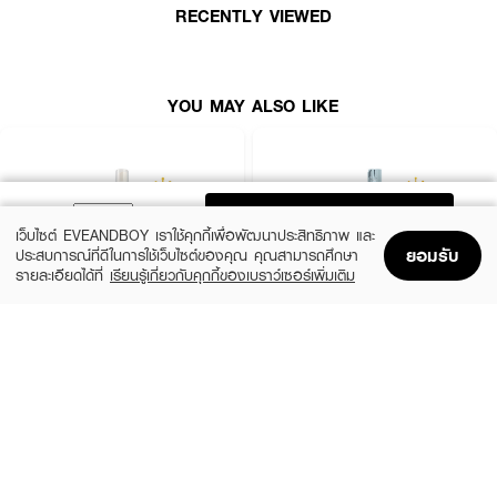
RECENTLY VIEWED
• ใช้ได้ทุกเมื่อตามต้องการ
How To Use :
YOU MAY ALSO LIKE
สามารถใช้ได้ทุกที่ทุกเวลา ก่อนสระผม ฟื้นบำรุงและช่วยให้ผมไม่พันกัน ก่อนไดร์
ปกป้องผมจากความร้อนและช่วยให้ผมเรียบลื่นเพิ่มเสน่ห์ตอนท้าย เพิ่มประกายเงา
งามและความหอมให้แก่ผม เพิ่มเสน่ห์ตอนท้าย เพิ่มประกายเงางามและความหอมให้
แก่ผม ใช้ก่อนนนอน ฟื้นบรุงผม เพื่อผมที่เปล่งประกายในตอนเช้า
ADD TO BAG
เว็บไซต์ EVEANDBOY เราใช้คุกกี้เพื่อพัฒนาประสิทธิภาพ และ
ยอมรับ
ประสบการณ์ที่ดีในการใช้เว็บไซต์ของคุณ คุณสามารถศึกษา
รายละเอียดได้ที่
เรียนรู้เกี่ยวกับคุกกี้ของเบราว์เซอร์เพิ่มเติม
Home
Home
Promotions
Promotions
Shopping Bag
Shopping Bag
Account
Account
XEILTECH-EX
GO HAIR
X9 Amino Cell Rebuild Hair Tonic Hair
Silky Seaweed Nutrients
Serum
(10%)
฿296
฿329
(34%)
฿195
฿295
size 250 ML
size 85 ML