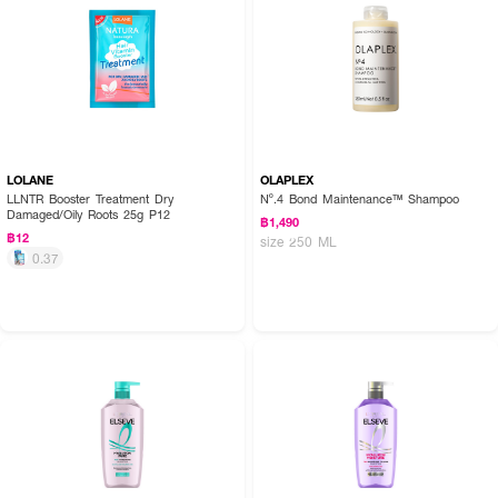
LOLANE
OLAPLEX
LLNTR Booster Treatment Dry
Nº.4 Bond Maintenance™ Shampoo
Damaged/Oily Roots 25g P12
฿1,490
฿12
size 250 ML
0.37