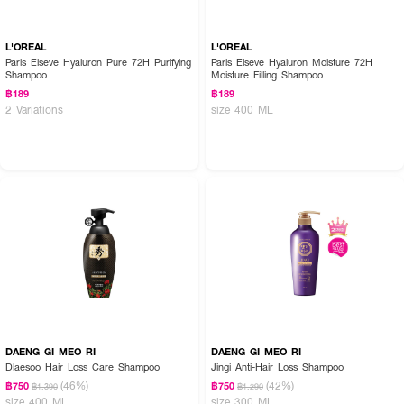
L'OREAL
L'OREAL
Paris Elseve Hyaluron Pure 72H Purifying
Paris Elseve Hyaluron Moisture 72H
Shampoo
Moisture Filling Shampoo
฿189
฿189
2 Variations
size 400 ML
DAENG GI MEO RI
DAENG GI MEO RI
Dlaesoo Hair Loss Care Shampoo
Jingi Anti-Hair Loss Shampoo
(46%)
(42%)
฿750
฿750
฿1,390
฿1,290
size 400 ML
size 300 ML