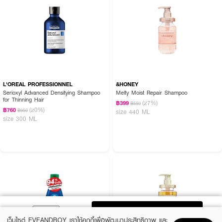
L'OREAL PROFESSIONNEL
&HONEY
Serioxyl Advanced Densitying Shampoo
Melty Moist Repair Shampoo
for Thinning Hair
(27%)
฿399
฿550
(20%)
฿760
฿950
size 440 ML
size 300 ML
ADD TO BAG
เว็บไซต์ EVEANDBOY เราใช้คุกกี้เพื่อพัฒนาประสิทธิภาพ และ