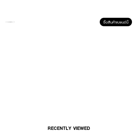
ซื้อสินค้าแบรนด์นี้
ผลลัพธ์ที่ได้ :
L'OREAL Fall Resist Shampoo แชมพูสูตรฟื้นบำรุงล้ำลึกถึงหนังศีรษะ ลดผม
ขาดหลุดร่วง ทำให้เส้นผมเเข็งเเรงตั้งเเต่โคนจรดปลาย ด้วยส่วนผสมของอะมิโน
เเอซิด ที่ผมต้องการ ช่วยบำรุงจรดปลายผม ฟื้นบำรุงผมขาดหลุดร่วง ช่วยให้
ผมเเข็งเเรงขึ้น ดูสุขภาพดี ไม่ต้องกลัวผมขาดหลุดร่วงอีกต่อไป
• แชมพูที่ทำความสะอาดและบำรุงเส้นผมอย่างล้ำลึก
• บำรุงลึกจากโคนผม
• เพิ่มความแข็งแรงให้เส้นใยผม
• ลดการขาดหลุดร่วง
RECENTLY VIEWED
• คืนความแข็งแรงสู่เส้นผม