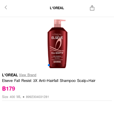
L'OREAL
L'OREAL
View Brand
Elseve Fall Resist 3X Anti-Hairfall Shampoo Scalp+Hair
฿179
Size 400 ML • 8992304031281