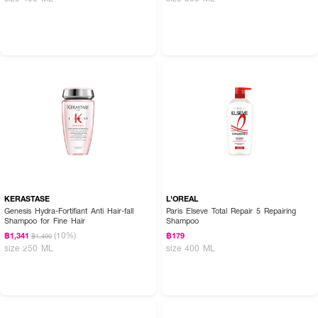
KERASTASE
L'OREAL
Genesis Hydra-Fortifiant Anti Hair-fall
Paris Elseve Total Repair 5 Repairing
Shampoo for Fine Hair
Shampoo
(10%)
฿1,341
฿179
฿1,490
size 250 ML
size 400 ML