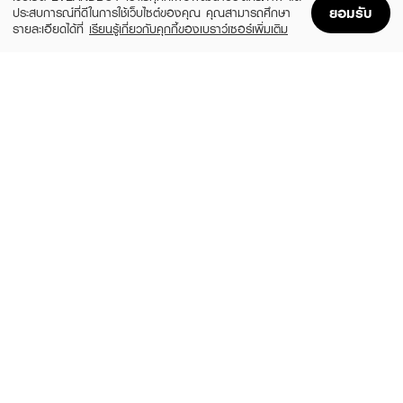
ยอมรับ
ประสบการณ์ที่ดีในการใช้เว็บไซต์ของคุณ คุณสามารถศึกษา
รายละเอียดได้ที่
เรียนรู้เกี่ยวกับคุกกี้ของเบราว์เซอร์เพิ่มเติม
Home
Home
Promotions
Promotions
Shopping Bag
Shopping Bag
Account
Account
SELSUN BLUE
&HONEY
Anti Dandruff Shampoo
Deep Moist Shampoo
(9%)
(27%)
฿199
฿399
฿219
฿550
3 Variations
size 440 ML
EUCERIN
TRESEMME
Dermo Capillaire Thinning Shampoo
Color Radiance&Repair For Bleached
Hair Shampoo
(10%)
฿495
฿550