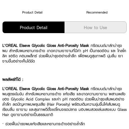
Product Detail
Recommended
Product Detail
How to Use
L'OREAL Elseve Glycolic Gloss Anti-Porosity Mask
ทรีตเมนต์มาส์กบำรุง
ผม สำหรับผมหยาบกระด้าง ขาดความเงางามที่มีค่า pH เป็นกรดอ่อน และ ไกลโค
ลิค แอซิด คอมเพล็กซ์ ช่วยฟื้นบำรุงอย่างล้ำลึก เพื่อผมดูสุขภาพดี นุ่มลื่น เงา
งามขึ้นอย่างเห็นได้ชัด
ผลลัพธ์ที่ได้ :
L'OREAL Elseve Glycolic Gloss Anti-Porosity Mask
ทรีตเมนต์มาส์กบำรุง
ผมสูตรเข้มข้น สำหรับผมหยาบกระด้าง แห้งเสีย และขาดความเงางาม ผสานพลัง
ของ Glycolic Acid Complex และค่า pH กรดอ่อน ช่วยฟื้นบำรุงเส้นผมอย่าง
ล้ำลึก ลดปัญหาผมพรุนเสีย (Hair Porosity) พร้อมเติมความชุ่มชื้นให้เส้นผมดู
เรียบลื่น เงางาม และสุขภาพดีตั้งแต่โคนจรดปลาย มอบผมสวยเล่นแสงแบบ Glass
Hair ดูเงางามอย่างเป็นธรรมชาติ
· ช่วยฟื้นบำรุงผมแห้งเสียและหยาบกระด้างอย่างล้ำลึก