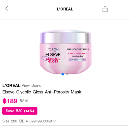
L'OREAL
L'OREAL
View Brand
Elseve Glycolic Gloss Anti-Porosity Mask
฿189
฿219
Save
฿30 (14%)
Size 200 ML • 8994993035977