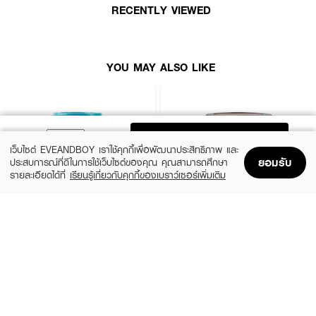
RECENTLY VIEWED
YOU MAY ALSO LIKE
ADD TO BAG
เว็บไซต์ EVEANDBOY เราใช้คุกกี้เพื่อพัฒนาประสิทธิภาพ และ
ยอมรับ
ประสบการณ์ที่ดีในการใช้เว็บไซต์ของคุณ คุณสามารถศึกษา
รายละเอียดได้ที่
เรียนรู้เกี่ยวกับคุกกี้ของเบราว์เซอร์เพิ่มเติม
Home
Home
Promotions
Promotions
Shopping Bag
Shopping Bag
Account
Account
X CUTE ME
CARISTA
Xtra Damage Hair Treatment
Goat Milk Premium Keratin Mask
(31%)
(9%)
฿109
฿345
฿159
฿379
2 Variations
size 500 G