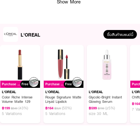
Show More
· ลดปัญหาผมพรุนเสีย ให้เส้นผมดูเรียบเนียนขึ้น
· ผสาน Glycolic Acid Complex ช่วยดูแลเส้นผมให้แข็งแรง
· เติมความชุ่มชื้นให้เส้นผมนุ่มลื่น ไม่พันกัน
L'OREAL
· ช่วยให้ผมดูเงางาม สุขภาพดี
ซื้อสินค้าแบรนด์นี้
· ลดความชี้ฟูและเพิ่มความเรียบลื่นให้เส้นผม
· เหมาะสำหรับผมแห้งเสีย ขาดน้ำหนัก และขาดความเงางาม
· มอบเอฟเฟกต์ผมฉ่ำเงาแบบ Glass Hair
· FDA Registration No. : 10-2-6800042706
Purchase ฿699+
Free
Purchase ฿699+
Free
L'OREAL
L'OREAL
L'OREAL
L'O
How to Use :
Color Riche Intense
Rouge Signature Matte
Glycolic-Bright Instant
Chiff
Volume Matte 129
Liquid Lipstick
Glowing Serum
฿16
หลังสระผม ชโลมทรีตเมนต์มาส์กลงบนเส้นผมที่หมาด เน้นบริเวณกลางผมถึง
(43%)
(50%)
(25%)
฿199
฿164
฿599
฿349
฿329
฿799
7 Va
ปลายผม ทิ้งไว้ 2-3 นาที แล้วล้างออกด้วยน้ำสะอาด ควรใช้เป็นประจำเพื่อ
5 Variations
5 Variations
size 30 ML
ผลลัพธ์ที่ดียิ่งขึ้น