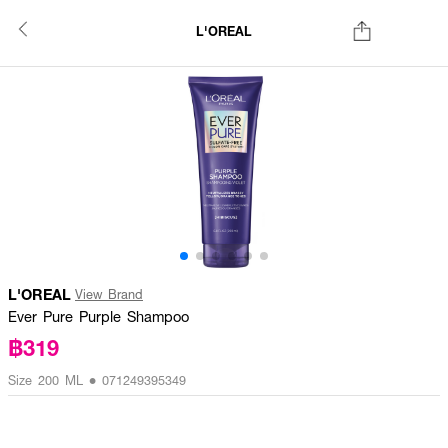
L'OREAL
L'OREAL
View Brand
Ever Pure Purple Shampoo
฿319
Size 200 ML • 071249395349