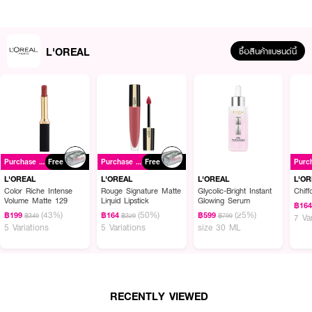
L'OREAL
ซื้อสินค้าแบรนด์นี้
ผลลัพธ์ที่ได้ :
L'OREAL Ever Pure Purple Shampoo
ผมทำสีต้องได้รับการดูแลเป็นพิเศษ
Purchase ฿699+
Free
Purchase ฿699+
Free
ด้วยแชมพูสีม่วงสำหรับผมทำสีโทนแอช สีโทนอ่อน หรือผมกัดสีโดยเฉพาะ จากล
อรีอัล ปารีส ปราศจากสารซัลเฟต 100%
L'OREAL
L'OREAL
L'OREAL
L'O
Color Riche Intense
Rouge Signature Matte
Glycolic-Bright Instant
Chiff
· ช่วยป้องกันสีผมเปลี่ยนเป็นสีเหลืองหรือทอง
Volume Matte 129
Liquid Lipstick
Glowing Serum
฿16
(43%)
(50%)
(25%)
฿199
฿164
฿599
฿349
฿329
฿799
7 Va
· ช่วยรักษาโทนสีให้สวยยาวนาน พร้อมเติมความชุ่มชื่นอย่างล้ำลึกให้เส้นผม
5 Variations
5 Variations
size 30 ML
· เอเวอร์เพียว แบรส โทนนิ่ง เพอร์เพิล แชมพู ปราศจากสารซัลเฟต 100%
· (สารซึ่งอาจทำให้สีผมซีดจางผมแห้ง เปราะบาง)
· มอบความรื่นรมย์ด้วยกลิ่นหอมอโรมาจากดอกไฮบีซคัซ
RECENTLY VIEWED
· พร้อมฟองหนานุ่มช่วยให้รู้สึกผ่อนคลายระหว่างสระผม