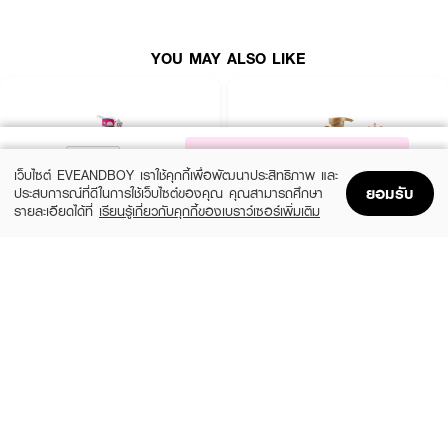
YOU MAY ALSO LIKE
NOTIFY ME
เว็บไซต์ EVEANDBOY เราใช้คุกกี้เพื่อพัฒนาประสิทธิภาพ และ
ยอมรับ
ประสบการณ์ที่ดีในการใช้เว็บไซต์ของคุณ คุณสามารถศึกษา
รายละเอียดได้ที่
เรียนรู้เกี่ยวกับคุกกี้ของเบราว์เซอร์เพิ่มเติม
Home
Home
Promotions
Promotions
Shopping Bag
Shopping Bag
Account
Account
XEILTECH-EX
DAENG GI MEO RI
Professional Detox & Hydrate Micellar
Jingi Anti-Hair Loss Shampoo
Shampoo
(44%)
฿950
฿1,690
(49%)
฿179
฿350
size 500 ML
size 500 ML