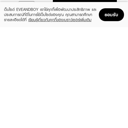
ADD TO BAG
เว็บไซต์ EVEANDBOY เราใช้คุกกี้เพื่อพัฒนาประสิทธิภาพ และ
ยอมรับ
ประสบการณ์ที่ดีในการใช้เว็บไซต์ของคุณ คุณสามารถศึกษา
รายละเอียดได้ที่
เรียนรู้เกี่ยวกับคุกกี้ของเบราว์เซอร์เพิ่มเติม
Home
Home
Promotions
Promotions
Shopping Bag
Shopping Bag
Account
Account
CLEARNOSE
FUJI
Moist Skin Barrier Moisturizing Gel Facial
Hazel Cream Snow Moisturising Cream
(49%)
(20%)
฿509
฿288
฿999
฿359
size 120 ML
size 50 G
SKINTIFIC
BIO OIL