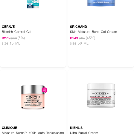
• ช่วยให้ผิวดูกระจ่างใสขึ้น
•
10-2-6600034063
FDA Registration No. :
CERAVE
SRICHAND
Blemish Control Gel
Skin Moisture Burst Gel Cream
(5%)
(45%)
฿275
฿249
฿290
฿455
size 15 ML
size 50 ML
CLINIQUE
KIEHL'S
Moisture Surge™ 100H Auto-Replenishing
Ultra Facial Cream