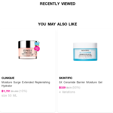
RECENTLY VIEWED
YOU MAY ALSO LIKE
ผลลัพธ์ที่ได้ :
L'OREAL Glycolic-Bright Instant Glowing Serum เซรั่มบำรุงผิว เพื่อผิวดูโก
ลว์และกระจ่างใสขึ้น กับเซรั่มบำรุงผิว จากลอรีอัล ปารีส ด้วยพลัง ไกลโคลิค แอ
ซิด ช่วยลดเลือนจุดด่างดำ รอยดำจากสิว และปรับสีผิวให้ดูสม่ำเสมอ ด้วยพลัง
ไกลโคลิค แอซิด ช่วยลดเลือนจุดด่างดำ รอยดำจากสิว ผิวดูเรียบเนียนสม่ำเสมอ
CLINIQUE
SKINTIFIC
เผยผิวดูโกลว์ และกระจ่างใสขึ้น
Moisture Surge Extended Replenishing
5X Ceramide Barrier Moisture Gel
Hydrator
(50%)
฿339
฿679
(10%)
฿1,791
฿1,990
4 Variations
size 50 ML