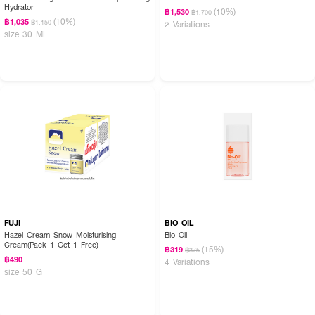
Hydrator
(10%)
฿1,530
฿1,700
(10%)
฿1,035
฿1,150
2 Variations
size 30 ML
How To Use :
ทาบริเวณหน้า ใช้ได้ทั้งกลางวัน และกลางคืน ก่อนลงมอยส์เจอร์ไรเซอร์
และควรใช้ผลิตภัณฑ์ที่มีสารกันแดด SPF 30 เป็นอย่างต่ำในตอนเช้า หลีก
เลี่ยงการใช้บริเวณรอบดวงตา
เหมาะสำหรับทุกสภาพผิว ผู้มีผิวบอบบาง มีแนวโน้มระคายเคืองง่ายใช้ได้
FUJI
BIO OIL
Hazel Cream Snow Moisturising
Bio Oil
Cream(Pack 1 Get 1 Free)
(15%)
฿319
฿375
฿490
4 Variations
size 50 G