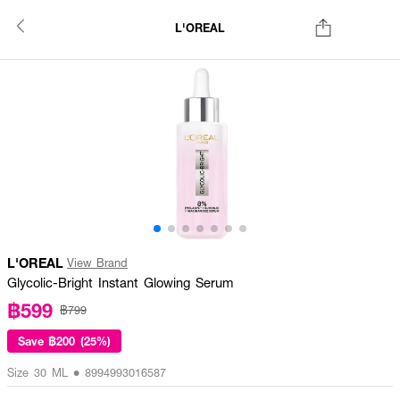
L'OREAL
L'OREAL
View Brand
Glycolic-Bright Instant Glowing Serum
฿599
฿799
Save
฿200 (25%)
Size 30 ML • 8994993016587