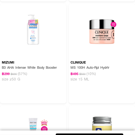
MIZUMI
CLINIQUE
B3 AHA Intense White Body Booster
MS 100H Auto-Rpl Hydrtr
(57%)
(10%)
฿299
฿495
฿690
฿550
size 250 G
size 15 ML