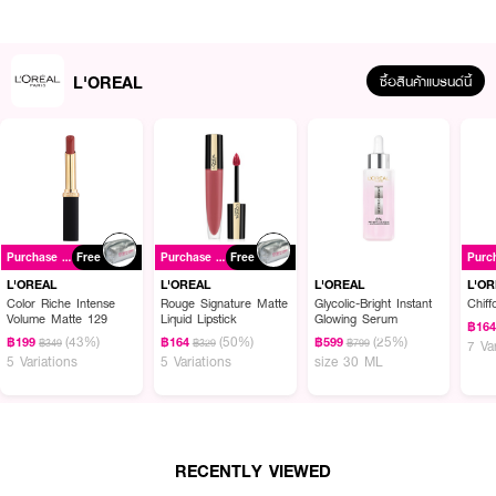
● การทำงาน มีค่า pH เป็นกรดอ่อน ช่วยทำความสะอาดและบำรุงล้ำลึก
● ผลลัพธ์ที่ช่วยได้ ช่วยให้ผมเรียบลื่น และดูเงางามขึ้น
L'OREAL
ซื้อสินค้าแบรนด์นี้
● ปริมาณที่แนะนำ ควรใช้คู่กับผลิตภัณฑ์ในกลุ่ม ลอรีอัล ปารีส ไกลโคลิค กลอส
● FDA Registration no. 10-2-6800005849
● ปริมาณ - 400ml
How To Use :
Purchase ฿699+
Free
Purchase ฿699+
Free
● ชโลมแชมพู ลงบนผมที่เปียก นวดให้เกิดฟองอย่างทั่วถึง
L'OREAL
L'OREAL
L'OREAL
L'O
Color Riche Intense
Rouge Signature Matte
Glycolic-Bright Instant
Chiff
● ล้างออก ให้สะอาดด้วยน้ำ
Volume Matte 129
Liquid Lipstick
Glowing Serum
฿16
● เพื่อประสิทธิภาพที่ดียิ่งขึ้น ควรใช้คู่กับผลิตภัณฑ์ในกลุ่ม ลอรีอัล ปารีส ไกลโค
(43%)
(50%)
(25%)
฿199
฿164
฿599
฿349
฿329
฿799
7 Va
ลิค กลอส
5 Variations
5 Variations
size 30 ML
✨ มอบผมสวยเรียบลื่น ดูเงางาม สุขภาพดีในทุกครั้งที่สระ! 💇‍♀️
RECENTLY VIEWED