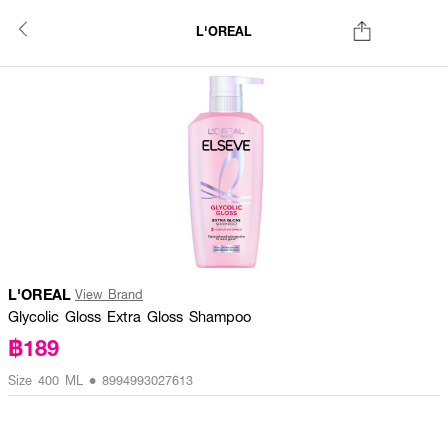
L'OREAL
L'OREAL
View Brand
Glycolic Gloss Extra Gloss Shampoo
฿189
Size 400 ML • 8994993027613