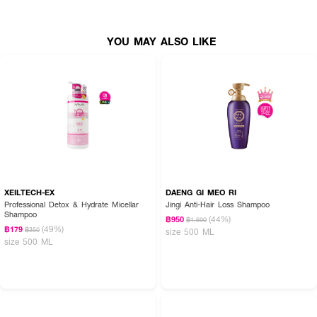
YOU MAY ALSO LIKE
XEILTECH-EX
DAENG GI MEO RI
Professional Detox & Hydrate Micellar
Jingi Anti-Hair Loss Shampoo
Shampoo
(44%)
฿950
฿1,690
(49%)
฿179
฿350
size 500 ML
size 500 ML