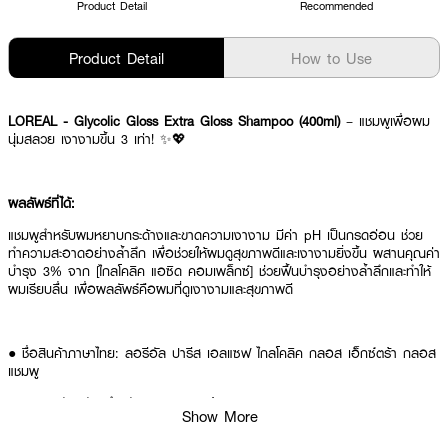
Product Detail
Recommended
Product Detail
How to Use
LOREAL - Glycolic Gloss Extra Gloss Shampoo (400ml)
– แชมพูเพื่อผม
นุ่มสลวย เงางามขึ้น 3 เท่า! ✨💖
ผลลัพธ์ที่ได้:
แชมพูสำหรับผมหยาบกระด้างและขาดความเงางาม มีค่า pH เป็นกรดอ่อน ช่วย
ทำความสะอาดอย่างล้ำลึก เพื่อช่วยให้ผมดูสุขภาพดีและเงางามยิ่งขึ้น ผสานคุณค่า
บำรุง 3% จาก [ไกลโคลิค แอซิด คอมเพล็กซ์] ช่วยฟื้นบำรุงอย่างล้ำลึกและทำให้
ผมเรียบลื่น เพื่อผลลัพธ์คือผมที่ดูเงางามและสุขภาพดี
● ชื่อสินค้าภาษาไทย: ลอรีอัล ปารีส เอลแซฟ ไกลโคลิค กลอส เอ็กซ์ตร้า กลอส
แชมพู
● คุณสมบัติหลัก สำหรับผมหยาบกระด้าง ขาดความเงางาม
Show More
● ส่วนผสมสำคัญ ผสานคุณค่า 3% จาก [ไกลโคลิค แอซิด คอมเพล็กซ์]