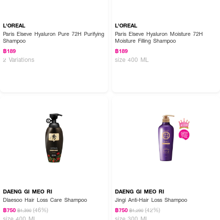
L'OREAL
L'OREAL
Paris Elseve Hyaluron Pure 72H Purifying
Paris Elseve Hyaluron Moisture 72H
Shampoo
Moisture Filling Shampoo
฿189
฿189
2 Variations
size 400 ML
DAENG GI MEO RI
DAENG GI MEO RI
Dlaesoo Hair Loss Care Shampoo
Jingi Anti-Hair Loss Shampoo
(46%)
(42%)
฿750
฿750
฿1,390
฿1,290
size 400 ML
size 300 ML