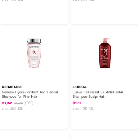
KERASTASE
L'OREAL
Genesis Hydra-Fortifiant Anti Hair-fall
Elseve Fall Resist 3X Anti-Hairfall
Shampoo for Fine Hair
Shampoo Scalp+Hair
(10%)
฿1,341
฿179
฿1,490
size 250 ML
size 400 ML