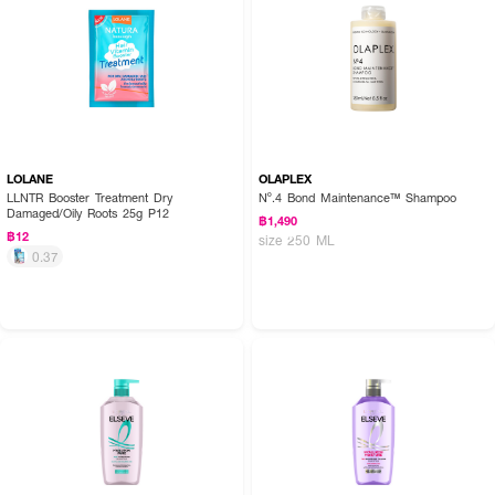
LOLANE
OLAPLEX
LLNTR Booster Treatment Dry
Nº.4 Bond Maintenance™ Shampoo
Damaged/Oily Roots 25g P12
฿1,490
฿12
size 250 ML
0.37