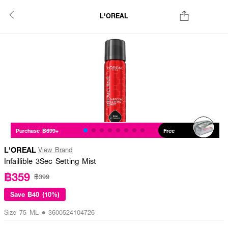
L'OREAL
Purchase ฿699+
Free
L'OREAL
View Brand
Infaillible 3Sec Setting Mist
฿359
฿399
Save
฿40 (10%)
Size 75 ML • 3600524104726