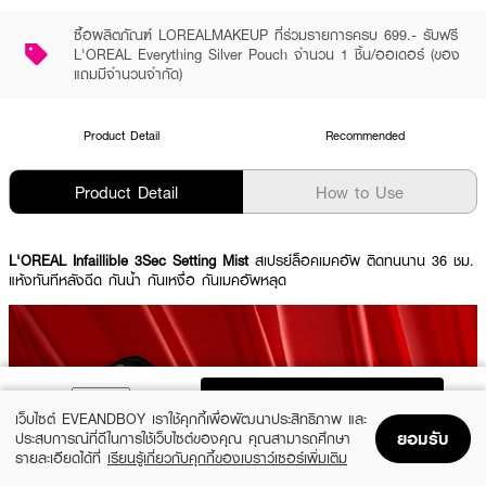
ซื้อผลิตภัณฑ์ LOREALMAKEUP ที่ร่วมรายการครบ 699.- รับฟรี
L'OREAL Everything Silver Pouch จำนวน 1 ชิ้น/ออเดอร์ (ของ
แถมมีจำนวนจำกัด)
Product Detail
Recommended
Product Detail
How to Use
L'OREAL Infaillible 3Sec Setting Mist
สเปรย์ล็อคเมคอัพ ติดทนนาน 36 ชม.
แห้งทันทีหลังฉีด กันน้ำ กันเหงื่อ กันเมคอัพหลุด
ADD TO BAG
เว็บไซต์ EVEANDBOY เราใช้คุกกี้เพื่อพัฒนาประสิทธิภาพ และ
ยอมรับ
ประสบการณ์ที่ดีในการใช้เว็บไซต์ของคุณ คุณสามารถศึกษา
รายละเอียดได้ที่
เรียนรู้เกี่ยวกับคุกกี้ของเบราว์เซอร์เพิ่มเติม
Home
Home
Promotions
Promotions
Shopping Bag
Shopping Bag
Account
Account