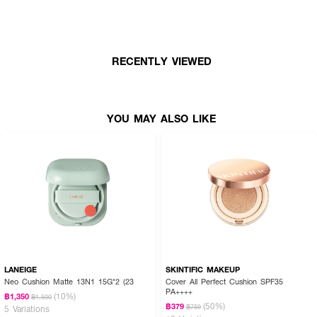
RECENTLY VIEWED
YOU MAY ALSO LIKE
LANEIGE
SKINTIFIC MAKEUP
Neo Cushion Matte 13N1 15G*2 (23
Cover All Perfect Cushion SPF35
PA++++
(10%)
฿1,350
฿1,500
(50%)
฿379
฿759
5 Variations