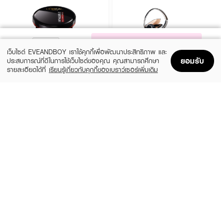
NOTIFY ME
เว็บไซต์ EVEANDBOY เราใช้คุกกี้เพื่อพัฒนาประสิทธิภาพ และ
ยอมรับ
ประสบการณ์ที่ดีในการใช้เว็บไซต์ของคุณ คุณสามารถศึกษา
รายละเอียดได้ที่
เรียนรู้เกี่ยวกับคุกกี้ของเบราว์เซอร์เพิ่มเติม
Home
Home
Promotions
Promotions
Shopping Bag
Shopping Bag
Account
Account
L'OREAL
TIME PHORIA
Infallible Pro-Cover Cushion
Timeless Lumina Matte Perfection
Cushion
(12%)
฿529
฿599
(48%)
฿379
฿729
5 Variations
5 Variations