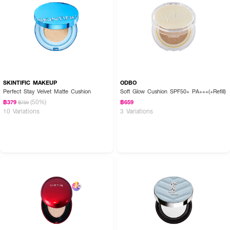
SKINTIFIC MAKEUP
ODBO
Perfect Stay Velvet Matte Cushion
Soft Glow Cushion SPF50+ PA+++(+Refill)
(50%)
฿379
฿659
฿759
10 Variations
3 Variations