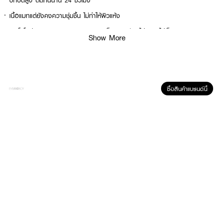
· ปกปิดสูง ติดทนนาน 24 ชั่วโมง
· เนื้อแมทแต่ยังคงความชุ่มชื้น ไม่ทำให้ผิวแห้ง
· เทคโนโลยี Double Layer Net Lock ล็อคเมคอัพ ไม่หลุด ไม่เป็นคราบ
Show More
· พัฟทรงหยดน้ำ ช่วยเกลี่ยเนียนถึงซอกมุมของใบหน้า
· FDA Registration No. : 10-2-6800025265
ซื้อสินค้าแบรนด์นี้
How To Use :
ใช้พัฟแตะลงบนเนื้อผลิตภัณฑ์และตบลงบนใบหน้าให้ทั่วตามความต้องการ สามารถ
ลงซ้ำเพิ่มเติมได้เพื่อเพิ่มการปกปิด