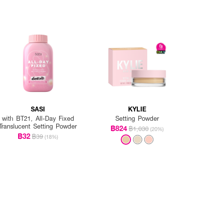
SASI
KYLIE
with BT21, All-Day Fixed
Setting Powder
Translucent Setting Powder
฿824
฿1,030
(20%)
฿32
฿39
(18%)