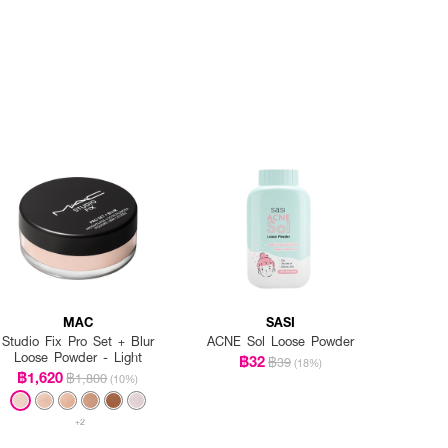
MAC
SASI
Studio Fix Pro Set + Blur
ACNE Sol Loose Powder
Loose Powder - Light
฿32
฿39
(18%)
฿1,620
฿1,800
(10%)
+2