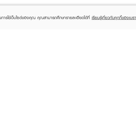
ในการใช้เว็บไซต์ของคุณ คุณสามารถศึกษารายละเอียดได้ที่
เรียนรู้เกี่ยวกับคุกกี้ของเบรา
TOMER CARE
EVEANDBOY MEMBER
 Shopping
Member registration
 store
t us