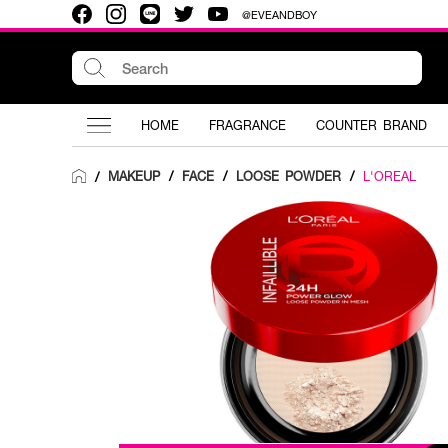
@EVEANDBOY
HOME
FRAGRANCE
COUNTER BRAND
MAKEUP
/
FACE
/
LOOSE POWDER
/
L'OREAL
/