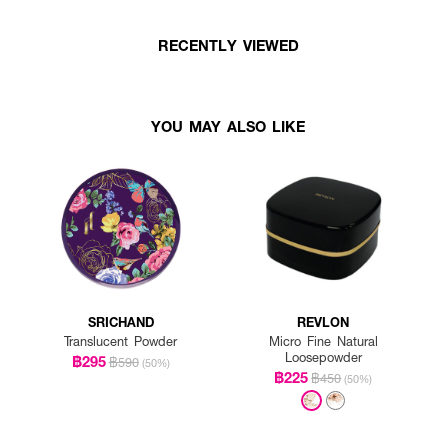
RECENTLY VIEWED
YOU MAY ALSO LIKE
SRICHAND
REVLON
Translucent Powder
Micro Fine Natural
Loosepowder
฿295
฿590
(50%)
฿225
฿450
(50%)