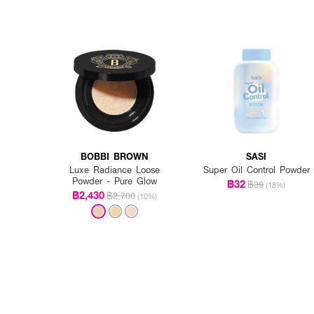
BOBBI BROWN
SASI
Luxe Radiance Loose
Super Oil Control Powder
Powder - Pure Glow
฿32
฿39
(18%)
฿2,430
฿2,700
(10%)