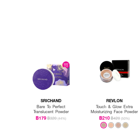
SRICHAND
REVLON
Bare To Perfect
Touch & Glow Extra
Translucent Powder
Moisturizing Face Powder
฿179
฿210
฿320
฿420
(44%)
(50%)