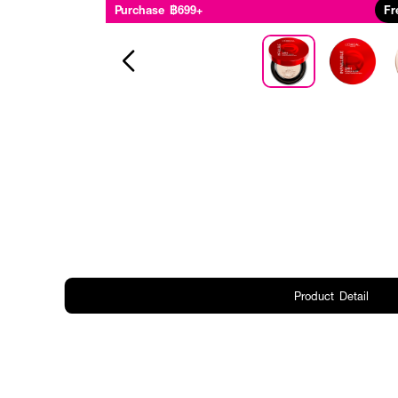
Purchase ฿699+
Fr
Product Detail