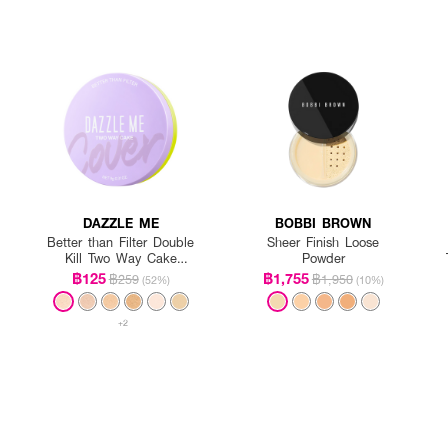
DAZZLE ME
BOBBI BROWN
Better than Filter Double
Sheer Finish Loose
Kill Two Way Cake
Powder
Powder
฿125
฿1,755
฿259
฿1,950
(52%)
(10%)
+2