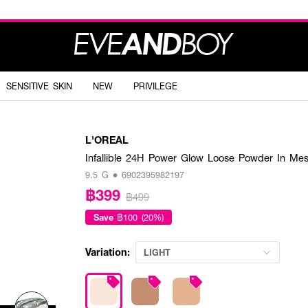
SENSITIVE SKIN
NEW
PRIVILEGE
L'OREAL
Infallible 24H Power Glow Loose Powder In Me
9.5 G • 6902395982197
฿399
฿499
Save
฿100 (20%)
Variation:
LIGHT