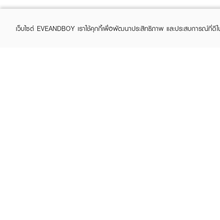
เว็บไซต์ EVEANDBOY เราใช้คุกกี้เพื่อพัฒนาประสิทธิภาพ และประสบการณ์ที่ดี
ABOUT EVEANDBOY
CUS
Brand story
Online
Privacy Policy
Find a
Terms and Conditions
Contac
Sell on EVEANDBOY
Whistleblowing