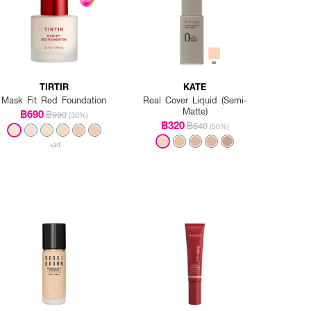
TIRTIR
KATE
Mask Fit Red Foundation
Real Cover Liquid (Semi-
Matte)
฿690
฿990
(30%)
฿320
฿640
(50%)
+24