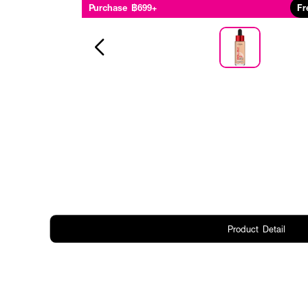
Purchase ฿699+
Fr
Product Detail