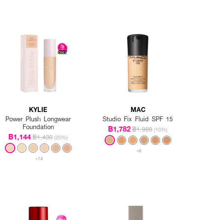
KYLIE
MAC
Power Plush Longwear
Studio Fix Fluid SPF 15
Foundation
฿1,782
฿1,980
(10%)
฿1,144
฿1,430
(20%)
+6
+14