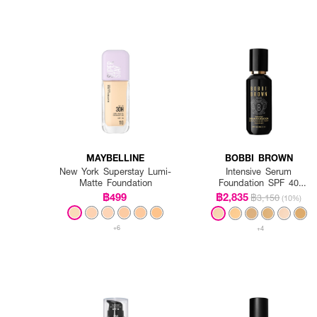
MAYBELLINE
BOBBI BROWN
New York Superstay Lumi-
Intensive Serum
Matte Foundation
Foundation SPF 40
PA++++
฿499
฿2,835
฿3,150
(10%)
+6
+4