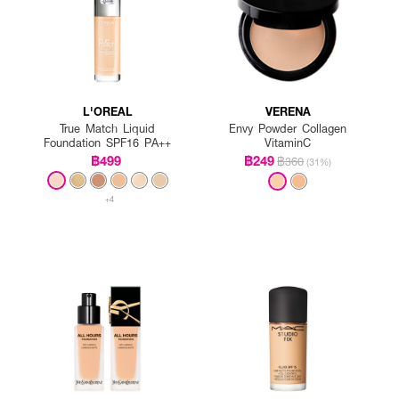
L'OREAL
VERENA
True Match Liquid
Envy Powder Collagen
Foundation SPF16 PA++
VitaminC
฿499
฿249
฿360
(31%)
+4