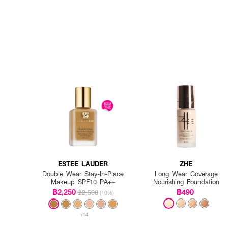
ESTEE LAUDER
ZHE
Double Wear Stay-In-Place
Long Wear Coverage
Makeup SPF10 PA++
Nourishing Foundation
฿2,250
฿490
฿2,500
(10%)
+14