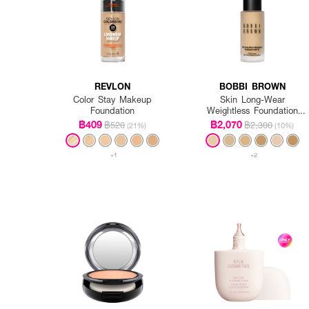
REVLON
BOBBI BROWN
Color Stay Makeup
Skin Long-Wear
Foundation
Weightless Foundation
SPF 15 PA++ - Warm
฿409
฿2,070
฿520
฿2,300
(21%)
(10%)
Ivory
+1
+2