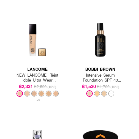
LANCOME
BOBBI BROWN
NEW LANCÔME Teint
Intensive Serum
Idole Ultra Wear
Foundation SPF 40
Foundation SPF35
PA++++
฿2,331
฿1,530
฿2,590
฿1,700
(10%)
(10%)
+3