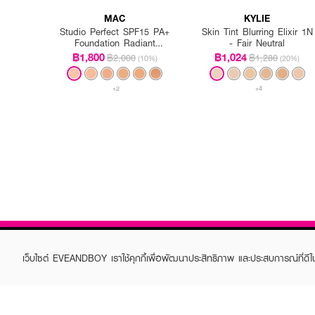
MAC
KYLIE
Studio Perfect SPF15 PA+
Skin Tint Blurring Elixir 1N
Foundation Radiant
- Fair Neutral
Intensified (Refill)
฿1,800
฿1,024
฿2,000
฿1,280
(10%)
(20%)
+2
+4
เว็บไซต์ EVEANDBOY เราใช้คุกกี้เพื่อพัฒนาประสิทธิภาพ และประสบการณ์ที่ดี