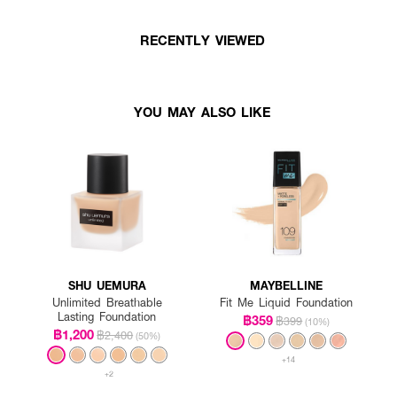
RECENTLY VIEWED
YOU MAY ALSO LIKE
SHU UEMURA
MAYBELLINE
Unlimited Breathable
Fit Me Liquid Foundation
Lasting Foundation
฿359
฿399
(10%)
฿1,200
฿2,400
(50%)
+14
+2