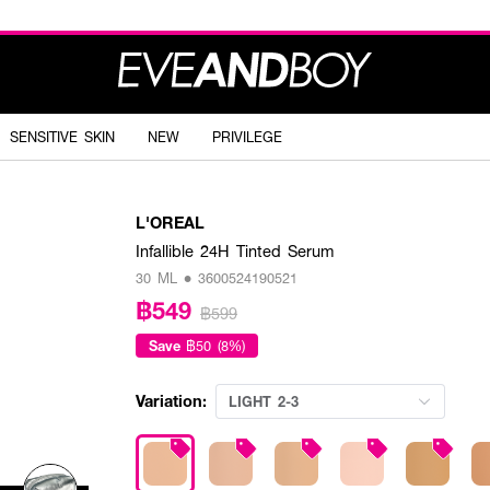
SENSITIVE SKIN
NEW
PRIVILEGE
L'OREAL
Infallible 24H Tinted Serum
30 ML • 3600524190521
฿549
฿599
Save
฿50 (8%)
Variation:
LIGHT 2-3