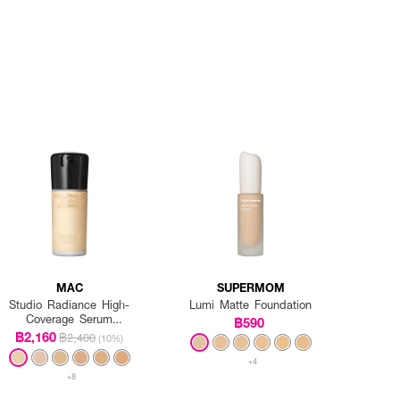
MAC
SUPERMOM
Studio Radiance High-
Lumi Matte Foundation
Coverage Serum
฿590
Foundation
฿2,160
฿2,400
(10%)
+4
+8