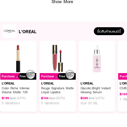
Show More
L'OREAL
ซื้อสินค้าแบรนด์นี้
Purchase ฿699+
Free
Purchase ฿699+
Free
L'OREAL
L'OREAL
L'OREAL
L'O
Color Riche Intense
Rouge Signature Matte
Glycolic-Bright Instant
Chiff
Volume Matte 129
Liquid Lipstick
Glowing Serum
฿16
(43%)
(50%)
(25%)
฿199
฿164
฿599
฿349
฿329
฿799
7 Va
5 Variations
5 Variations
size 30 ML
ผลลัพธ์ที่ได้: