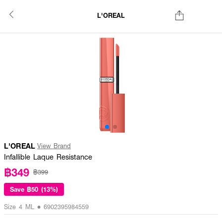
L'OREAL
L'OREAL
View Brand
Infallible Laque Resistance
฿349
฿399
Save
฿50 (13%)
Size 4 ML • 6902395984559