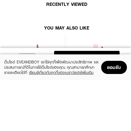
RECENTLY VIEWED
ลิปสติกสูตรใหม่จาก L'Oréal Paris ที่มอบสีสดชัดและฟินิชแวววาวในปาดเดียว ด้วย
เทคโนโลยีสูตรเบาไม่หนักปาก พร้อมมอบความชุ่มชื้นด้วยสควาเลนที่ช่วยดูแลริม
ฝีปากไม่ให้แห้งกร้าน เนื้อสัมผัสบางเบา ติดทนนานสูงสุด 16 ชั่วโมง พร้อมหัว
แปรงหัวตัดใหม่ที่ออกแบบมาให้วาดขอบปากได้ง่ายและเติมสีได้อย่างแม่นยำ
YOU MAY ALSO LIKE
● สีสดชัดพร้อมฟินิชแวววาวในปาดเดียว
● ติดทนนานถึง 16 ชั่วโมง
ADD TO BAG
● สัมผัสเบาสบาย ไม่แห้ง ไม่เหนอะ
เว็บไซต์ EVEANDBOY เราใช้คุกกี้เพื่อพัฒนาประสิทธิภาพ และ
ยอมรับ
● มาพร้อมหัวแปรงหัวตัด วาดขอบปากง่าย
ประสบการณ์ที่ดีในการใช้เว็บไซต์ของคุณ คุณสามารถศึกษา
รายละเอียดได้ที่
เรียนรู้เกี่ยวกับคุกกี้ของเบราว์เซอร์เพิ่มเติม
● มีส่วนผสมของสควาเลนเพื่อความชุ่มชื้น
Home
Home
Promotions
Promotions
Shopping Bag
Shopping Bag
Account
Account
● เลขที่จดแจ้ง อย.: 10-2-6700033476
MAYBELLINE
4U2
Superstay Vinyl Ink 35 Cheeky As
Jelly Tint
(24%)
(33%)
฿249
฿199
฿329
฿299
How to Use:
35 Variations
14 Variations
● ใช้หัวแปรงวาดขอบปากก่อน
● ทาเนื้อลิปให้ทั่วริมฝีปาก