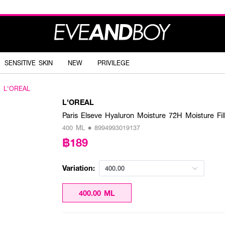
SENSITIVE SKIN
NEW
PRIVILEGE
L'OREAL
L'OREAL
Paris Elseve Hyaluron Moisture 72H Moisture Fi
400 ML • 8994993019137
฿189
Variation:
400.00
400.00 ML