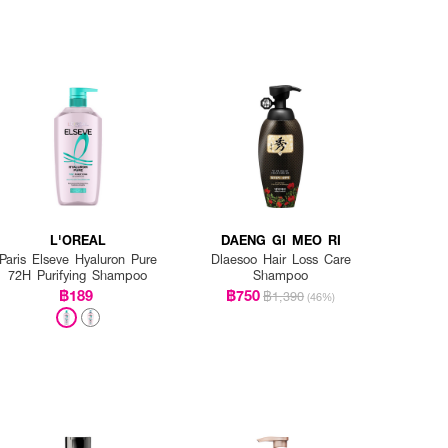
L'OREAL
DAENG GI MEO RI
Paris Elseve Hyaluron Pure
Dlaesoo Hair Loss Care
72H Purifying Shampoo
Shampoo
฿189
฿750
฿1,390
(46%)