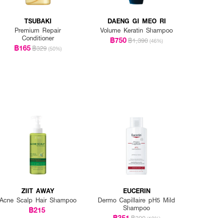
TSUBAKI
DAENG GI MEO RI
Premium Repair
Volume Keratin Shampoo
Conditioner
฿750
฿1,390
(46%)
฿165
฿329
(50%)
ZIIT AWAY
EUCERIN
Acne Scalp Hair Shampoo
Dermo Capillaire pH5 Mild
Shampoo
฿215
฿351