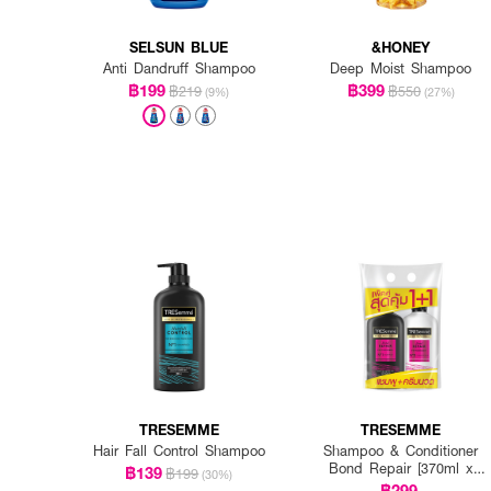
SELSUN BLUE
&HONEY
Anti Dandruff Shampoo
Deep Moist Shampoo
฿199
฿399
฿219
฿550
(9%)
(27%)
TRESEMME
TRESEMME
Hair Fall Control Shampoo
Shampoo & Conditioner
Bond Repair [370ml x
฿139
฿199
(30%)
2pcs]
฿299