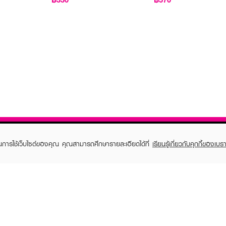
ในการใช้เว็บไซต์ของคุณ คุณสามารถศึกษารายละเอียดได้ที่
เรียนรู้เกี่ยวกับคุกกี้ของเบรา
TOMER CARE
EVEANDBOY MEMBER
 Shopping
Member registration
 store