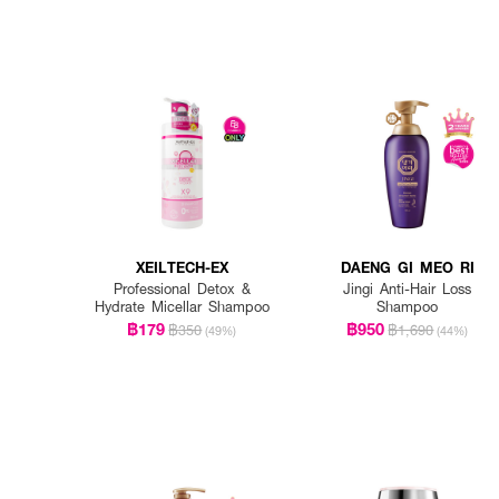
XEILTECH-EX
DAENG GI MEO RI
Professional Detox &
Jingi Anti-Hair Loss
Hydrate Micellar Shampoo
Shampoo
฿179
฿950
฿350
฿1,690
(49%)
(44%)