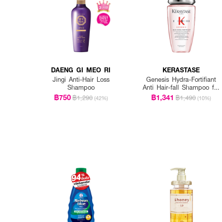
DAENG GI MEO RI
KERASTASE
Jingi Anti-Hair Loss
Genesis Hydra-Fortifiant
Shampoo
Anti Hair-fall Shampoo for
Fine Hair
฿750
฿1,341
฿1,290
฿1,490
(42%)
(10%)