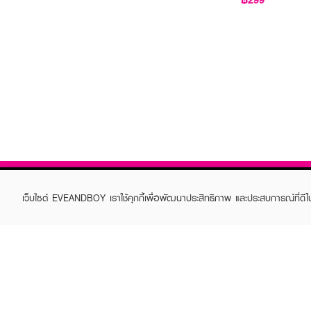
เว็บไซต์ EVEANDBOY เราใช้คุกกี้เพื่อพัฒนาประสิทธิภาพ และประสบการณ์ที่ดี
ABOUT EVEANDBOY
CUS
Brand story
Online
Privacy Policy
Find a