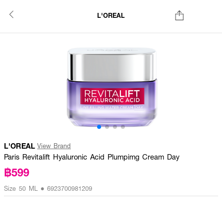
L'OREAL
L'OREAL
View Brand
Paris Revitalift Hyaluronic Acid Plumpimg Cream Day
฿599
Size 50 ML • 6923700981209