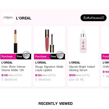
L'OREAL
ซื้อสินค้าแบรนด์นี้
ผลลัพธ์ที่ได้ :
Purchase ฿699+
Free
Purchase ฿699+
Free
L'Oréal Paris Revitalift Hyaluronic Acid Serum เซรั่มนวัตกรรมไฮยาลูรอนิค
แอซิดที่มีความเข้มสูงสุด ช่วยให้ผิวดูอิ่มเด้ง อ่อนเยาว์ สว่างใส
L'OREAL
L'OREAL
L'OREAL
L'O
Color Riche Intense
Rouge Signature Matte
Glycolic-Bright Instant
Chiff
ทรงพลังด้วยโมเลกุล 2 ชนิด
Volume Matte 129
Liquid Lipstick
Glowing Serum
฿16
(43%)
(50%)
(25%)
฿199
฿164
฿599
฿349
฿329
฿799
7 Va
• MACRO: โมเลกุลใหญ่ ช่วยให้ผิวชุ่มชื้นขึ้น แก้ไขความแห้งกร้านภายนอก พร้อม
5 Variations
5 Variations
size 30 ML
ปกป้องผิวให้ผิวแลดูเรียบเนียน สว่างใส
• MICRO: โมเลกุลเล็กกว่า 50 เท่า ซึมซาบสู่ผิวได้อย่างล้ำลึก เพื่อผิวดูเด้ง อิ่มฟู
จากภายใน
• เนื้อเจลใส บางเบา ซึมไว สบายผิว
RECENTLY VIEWED