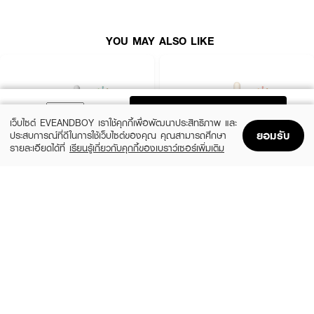
• ปราศจากแอลกอฮอล์ น้ำหอม สี ซิลิโคน
• อ่อนโยนสามารถใช้ได้แม้ผู้มีผิวบอบบางมีแนวโน้มระคายเคืองง่าย
YOU MAY ALSO LIKE
ADD TO BAG
เว็บไซต์ EVEANDBOY เราใช้คุกกี้เพื่อพัฒนาประสิทธิภาพ และ
ยอมรับ
ประสบการณ์ที่ดีในการใช้เว็บไซต์ของคุณ คุณสามารถศึกษา
รายละเอียดได้ที่
เรียนรู้เกี่ยวกับคุกกี้ของเบราว์เซอร์เพิ่มเติม
Home
Home
Promotions
Promotions
Shopping Bag
Shopping Bag
Account
Account
SKIN1004
ESTEE LAUDER
Madagascar Centella Ampoule
Advanced Night Repair Synchronized
Multi-Recovery Complex
(42%)
฿459
฿790
(10%)
฿4,590
฿5,100
2 Variations
size 50 ML