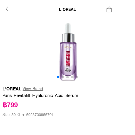
L'OREAL
L'OREAL
View Brand
Paris Revitalift Hyaluronic Acid Serum
฿799
Size 30 G • 6923700966701