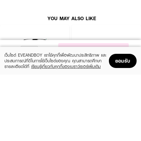
• ผ่านการทดสอบภายใต้การดูแลของแพทย์ผิวหนัง
• ปริมาณ 15 มล.
YOU MAY ALSO LIKE
How To Use :
ลูบไล้ลงบนผิวเป็นประจำทุกวัน ก่อนทามอยส์เจอร์ไรเซอร์ เหมาะสำหรับใช้ก่อนแต่ง
หน้า หลีกเลี่ยงบริเวณรอบดวงตา
NOTIFY ME
เว็บไซต์ EVEANDBOY เราใช้คุกกี้เพื่อพัฒนาประสิทธิภาพ และ
ยอมรับ
ประสบการณ์ที่ดีในการใช้เว็บไซต์ของคุณ คุณสามารถศึกษา
รายละเอียดได้ที่
เรียนรู้เกี่ยวกับคุกกี้ของเบราว์เซอร์เพิ่มเติม
Home
Home
Promotions
Promotions
Shopping Bag
Shopping Bag
Account
Account
CLINIQUE
SKINTIFIC
Moisture Surge Extended Replenishing
5X Ceramide Barrier Moisture Gel
Hydrator
(50%)
฿339
฿679
(10%)
฿1,791
฿1,990
4 Variations
size 50 ML