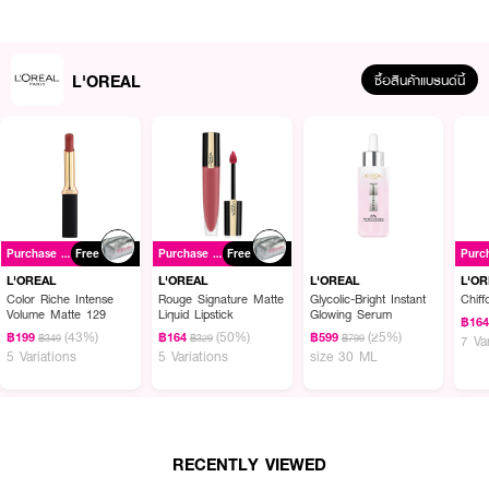
L'OREAL
ซื้อสินค้าแบรนด์นี้
ผลลัพธ์ที่ได้ :
L'OREAL Paris Revitalift Hyaluronic Acid Serum เซรั่มที่มอบความชุ่มชื้นให้
Purchase ฿699+
Free
Purchase ฿699+
Free
ผิว และช่วยให้ผิวแลดูเปล่งประกายอย่างธรรมชาติ ด้วยนวัตกรรมไฮยาลูรอนิค แอ
ซิดด้วยคุณสมบัติที่สามารถในการกักเก็บน้ำได้มากถึง 1,000 เท่า พร้อมปกป้องผิว
L'OREAL
L'OREAL
L'OREAL
L'O
ให้แลดูเรียบเนียน ผิวเด้งดูเต่งตึง รูขุมขนเล็กลง และริ้วรอยดูลดเลือน
Color Riche Intense
Rouge Signature Matte
Glycolic-Bright Instant
Chiff
Volume Matte 129
Liquid Lipstick
Glowing Serum
฿16
• ช่วยให้ผิวแลดูเปล่งประกายอย่างธรรมชาติ
(43%)
(50%)
(25%)
฿199
฿164
฿599
฿349
฿329
฿799
7 Va
5 Variations
5 Variations
size 30 ML
• ทรงพลังด้วยเทคโนโลยีไฮยาลูรอนิค แอซิด 2 ชนิด
• ปกป้องผิวให้แลดูเรียบเนียน ผิวเด้งดูเต่งตึง
• รูขุมขนเล็กลง และริ้วรอยดูลดเลือน
RECENTLY VIEWED
• ปราศจากสารที่ก่อให้เกิดการระคายเคือง