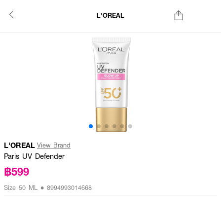
L'OREAL
L'OREAL
View Brand
Paris UV Defender
฿599
Size 50 ML • 8994993014668