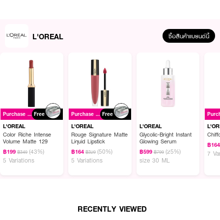
L'OREAL
ซื้อสินค้าแบรนด์นี้
ผลลัพธ์ที่ได้ :
L'OREAL Paris UV Defender #Bright & Clear (Pink)เซรั่มกันแดดที่ดีที่สุด
Purchase ฿699+
Free
Purchase ฿699+
Free
สำหรับผิวหน้า สูตรไบรท์ แอนด์ เคลียร์ สามารถปกป้องผิวจากรังสียูวี และช่วย
เผยผิวกระจ่างใส ดูดีแบบมีออร่า ปกป้องริ้วรอยแห่งวัยจากแสงแดด เพื่อผิวดู
L'OREAL
L'OREAL
L'OREAL
L'O
แมทท์ ด้วยแอร์ลิเซียมแอดวานซ์ ยูวี โพรเทคชั่น มอบการปกป้องแสงแดดขั้นสุด
Color Riche Intense
Rouge Signature Matte
Glycolic-Bright Instant
Chiff
Volume Matte 129
Liquid Lipstick
Glowing Serum
ด้วย เอสพีเอฟ 50+ และปกป้องผิวจากลอง ยูวีเอ ปกป้องผิวจากริ้วรอยแห่งวัย
฿16
(43%)
(50%)
(25%)
ที่เกิดจากรังสียูวี ทั้งจุดด่างดำ ผิวหมองคล้ำ สูตรบางเบา ซึมซาบเร็ว ผิวดูไม่มัน
฿199
฿164
฿599
฿349
฿329
฿799
7 Va
5 Variations
5 Variations
size 30 ML
วาว ผ่านการทดสอบแม้ภายใต้อุณหภูมิสูง 45 องศา และความชื้น 80% สามารถ
ปกป้องมลภาวะ ฝุ่นควัน ด้วยสูตรที่มีคุณสมบัติลดการยึดเกาะของมลภาวะ ช่วย
ปกป้องผิวจากอณูของฝุ่นและมลภาวะ รวมถึง PM2.5 เมื่อใช้เป็นประจำอย่างต่อ
เนื่องสีผิวดูกระจ่างใส มันน้องลง สีผิวดูสม่ำเสมอขึ้น
• ผสานส่วนผสมสกินแคร์ที่ดีที่สุดอย่างไนอาซินาไมด์ ที่ช่วยลดเลือนความหมอง
RECENTLY VIEWED
คล้ำ จุดด่างดำ และริ้วรอยแห่งวัย