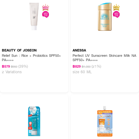
BEAUTY OF JOSEON
ANESSA
Relief Sun : Rice + Probiotics SPF50+
Perfect UV Sunscreen Skincare Milk NA
PA++++
SPF50+ PA++++
(39%)
(21%)
฿579
฿829
฿950
฿1,050
2 Variations
size 60 ML