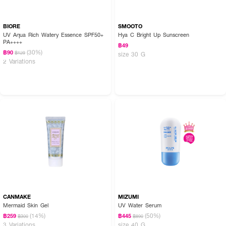
BIORE
SMOOTO
UV Aqua Rich Watery Essence SPF50+
Hya C Bright Up Sunscreen
PA++++
฿49
(30%)
฿90
฿129
size 30 G
2 Variations
CANMAKE
MIZUMI
Mermaid Skin Gel
UV Water Serum
(14%)
(50%)
฿259
฿445
฿300
฿890
3 Variations
size 40 G