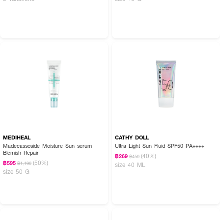
MEDIHEAL
CATHY DOLL
Madecassoside Moisture Sun serum
Ultra Light Sun Fluid SPF50 PA++++
Blemish Repair
(40%)
฿269
฿450
(50%)
฿595
฿1,190
size 40 ML
size 50 G