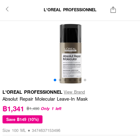
L'OREAL PROFESSIONNEL
L'OREAL PROFESSIONNEL
View Brand
Absolut Repair Molecular Leave-In Mask
฿1,341
Only 1 left
฿1,490
Save
฿149 (10%)
Size 100 ML • 3474637153496