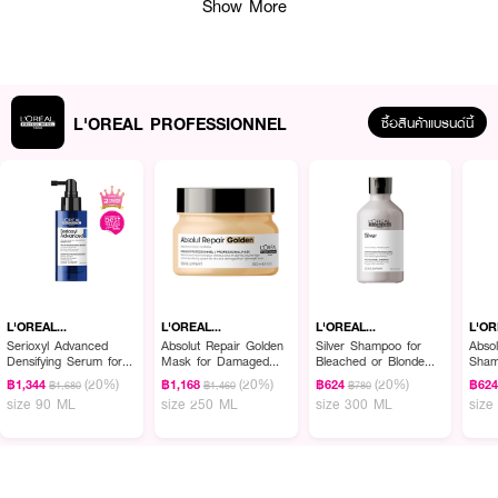
Show More
ครั้งเดียว
·
เนื้อครีมบางเบา ซึมไว
·
เหมาะสำหรับผมแห้งเสียมากผ่านการทำเคมีซ้ำซ้อน
L'OREAL PROFESSIONNEL
ซื้อสินค้าแบรนด์นี้
How to Use :
แบ่งผมเป็น 2 ฝั่ง ชโลมเนื้อครีมลงบนเส้มผมที่แห้งหมาดตั้งแต่บริเวณกลางถึง
ปลายผม โดยแบ่งเป็น 1 ปั๊ม ต่อครึ่งศีรษะ โดยไม่ต้องล้างออกและเป่าให้แห้ง
L'OREAL
L'OREAL
L'OREAL
L'O
PROFESSIONNEL
PROFESSIONNEL
PROFESSIONNEL
PRO
Serioxyl Advanced
Absolut Repair Golden
Silver Shampoo for
Absol
Densifying Serum for
Mask for Damaged
Bleached or Blonde
Sham
Thinning Hair
Hair
Hair (Purple Shampoo)
Hair
(20%)
(20%)
(20%)
฿1,344
฿1,168
฿624
฿62
฿1,680
฿1,460
฿780
size 90 ML
size 250 ML
size 300 ML
size