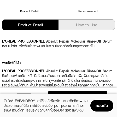
Product Detail
Recommended
Product Detail
How to Use
L'OREAL PROFESSIONNEL
Absolut Repair Molecular Rinse-Off Serum
เซรั่มเนื้อใส เพื่อฟื้นบำรุงผมเสียในระดับโครงสร้างโมเลกุลจากภายใน
ผลลัพธ์ที่ได้ :
L'OREAL PROFESSIONNEL
Absolut Repair Molecular Rinse-Off Serum
รินส์-ออฟ เซรั่ม เซรั่มเนื้อใสแบบล้างออก เซรั่มเนื้อใส เพื่อฟื้นบำรุงผมเสียใน
ระดับโครงสร้างโมเลกุลจากภายใน กู้ผมเสียกว่า 2 ปีได้ในครั้งเดียว คืนความแข็ง
แรงสู่เส้นผมได้ทันที ฟื้นบำรุงผมเสียในระดับโครงสร้างโมเลกุลจากภายใน มากกว่า
ฟื้นบำรุงผมเสียแค่ภายนอก แต่ฟื้นบำรุงภายในระดับโมเลกุลเปปไทด์ ฟื้นคืนความ
แข็งแรงสู่เส้นผมได้ทันที เส้นผมแข็งแรงขึ้น 67%
ADD TO BAG
เว็บไซต์ EVEANDBOY เราใช้คุกกี้เพื่อพัฒนาประสิทธิภาพ และ
ยอมรับ
ประสบการณ์ที่ดีในการใช้เว็บไซต์ของคุณ คุณสามารถศึกษา
รายละเอียดได้ที่
เรียนรู้เกี่ยวกับคุกกี้ของเบราว์เซอร์เพิ่มเติม
·
เซรั่มเนื้อใสแบบล้างออก เซรั่มเนื้อใส
Home
Home
Promotions
Promotions
Shopping Bag
Shopping Bag
Account
Account