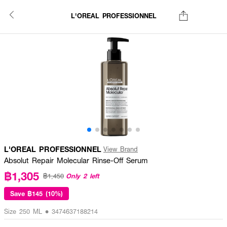
L'OREAL PROFESSIONNEL
L'OREAL PROFESSIONNEL
View Brand
Absolut Repair Molecular Rinse-Off Serum
฿1,305
Only 2 left
฿1,450
Save
฿145 (10%)
Size 250 ML • 3474637188214