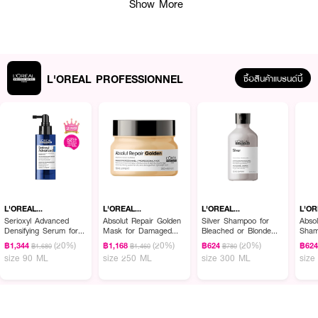
Show More
● ปริมาณ 500 ml.
How to Use :
ชโลมแชมพูลงบนผมเปียก นวดเบาๆ ให้เกิดฟอง ล้างออกให้สะอาด สระซ้ำอีกครั้ง
L'OREAL PROFESSIONNEL
ซื้อสินค้าแบรนด์นี้
เพื่อผลลัพธ์สูงสุด และควรใช้เป็นประจำอย่างต่อเนื่อง กรณีเข้าตา ให้รีบล้างออก
ด้วยน้ำสะอาดทันที
เพื่อผลลัพธ์ที่ดีที่สุด :
แนะนำให้ใช้ "แอ็บโซลูท รีแพร์ แชมพู" ควบคู่กับ "แอ็บโซลูท รีแพร์ มาส์ก" และ
"แอ็บโซลูท รีแพร์ ลีฟ อิน เท็น อิน วัน ออยล์" เพื่อเป็นการฟื้นบำรุงผมแห้งเสีย
เส้นผมแลดูสุขภาพดี นุ่มสลวย เงางาม
L'OREAL
L'OREAL
L'OREAL
L'O
PROFESSIONNEL
PROFESSIONNEL
PROFESSIONNEL
PRO
Serioxyl Advanced
Absolut Repair Golden
Silver Shampoo for
Absol
Densifying Serum for
Mask for Damaged
Bleached or Blonde
Sham
Thinning Hair
Hair
Hair (Purple Shampoo)
Hair
(20%)
(20%)
(20%)
฿1,344
฿1,168
฿624
฿62
฿1,680
฿1,460
฿780
size 90 ML
size 250 ML
size 300 ML
size