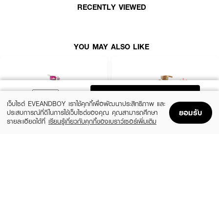
RECENTLY VIEWED
YOU MAY ALSO LIKE
ADD TO BAG
เว็บไซต์ EVEANDBOY เราใช้คุกกี้เพื่อพัฒนาประสิทธิภาพ และ
ยอมรับ
ประสบการณ์ที่ดีในการใช้เว็บไซต์ของคุณ คุณสามารถศึกษา
รายละเอียดได้ที่
เรียนรู้เกี่ยวกับคุกกี้ของเบราว์เซอร์เพิ่มเติม
Home
Home
Promotions
Promotions
Shopping Bag
Shopping Bag
Account
Account
XEILTECH-EX
DAENG GI MEO RI
Professional Detox & Hydrate Micellar
Jingi Anti-Hair Loss Shampoo
Shampoo
(44%)
฿950
฿1,690
(49%)
฿179
฿350
size 500 ML
size 500 ML