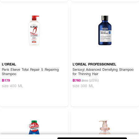
L'OREAL
L'OREAL PROFESSIONNEL
Paris Elseve Total Repair 5 Repairing
Serioxyl Advanced Densitying Shampoo
Shampoo
for Thinning Hair
(20%)
฿179
฿760
฿950
size 400 ML
size 300 ML