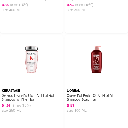
(46%)
(42%)
฿750
฿750
฿1,390
฿1,290
size 400 ML
size 300 ML
KERASTASE
L'OREAL
Genesis Hydra-Fortifiant Anti Hair-fall
Elseve Fall Resist 3X Anti-Hairfall
Shampoo for Fine Hair
Shampoo Scalp+Hair
(10%)
฿1,341
฿179
฿1,490
size 250 ML
size 400 ML