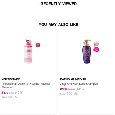
RECENTLY VIEWED
How To Use :
ชโลมแชมพูลงบนหนังศีรษะและผมที่เปียก นวดเบาๆเป็นวงกลมบนหนังศีรษะด้วย
ปลายนิ้ว จากนั้นล้างออกให้สะอาด กรณีเข้าตา ให้รีบล้างออกด้วยน้ำสะอาดทันที
YOU MAY ALSO LIKE
XEILTECH-EX
DAENG GI MEO RI
Professional Detox & Hydrate Micellar
Jingi Anti-Hair Loss Shampoo
Shampoo
(44%)
฿950
฿1,690
(49%)
฿179
฿350
size 500 ML
size 500 ML