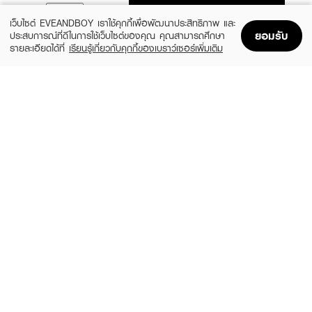
ADD TO BAG
เว็บไซต์ EVEANDBOY เราใช้คุกกี้เพื่อพัฒนาประสิทธิภาพ และ
ยอมรับ
ประสบการณ์ที่ดีในการใช้เว็บไซต์ของคุณ คุณสามารถศึกษา
รายละเอียดได้ที่
เรียนรู้เกี่ยวกับคุกกี้ของเบราว์เซอร์เพิ่มเติม
Home
Home
Promotions
Promotions
Shopping Bag
Shopping Bag
Account
Account
SELSUN BLUE
&HONEY
Anti Dandruff Shampoo
Melty Moist Repair Shampoo
(9%)
(27%)
฿199
฿399
฿219
฿550
3 Variations
size 440 ML
&HONEY
EUCERIN