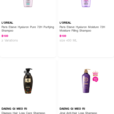
L'OREAL
L'OREAL
Paris Elseve Hyaluron Pure 72H Purifying
Paris Elseve Hyaluron Moisture 72H
Shampoo
Moisture Filling Shampoo
฿189
฿189
2 Variations
size 400 ML
DAENG GI MEO RI
DAENG GI MEO RI
Dlaesoo Hair Loss Care Shampoo
Jingi Anti-Hair Loss Shampoo