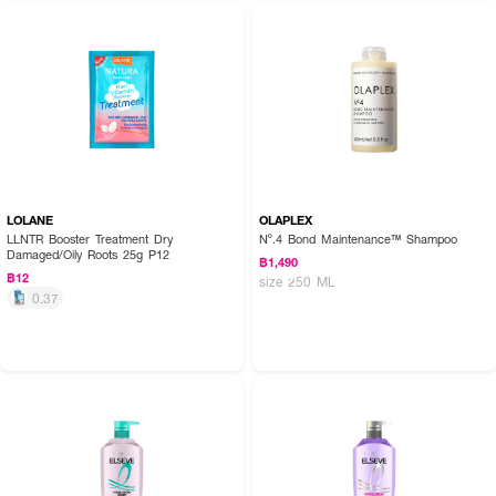
LOLANE
OLAPLEX
LLNTR Booster Treatment Dry
Nº.4 Bond Maintenance™ Shampoo
Damaged/Oily Roots 25g P12
฿1,490
฿12
size 250 ML
0.37