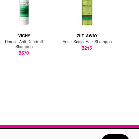
VICHY
ZIIT AWAY
Dercos Anti-Dandruff
Acne Scalp Hair Shampoo
Shampoo
฿215
฿570