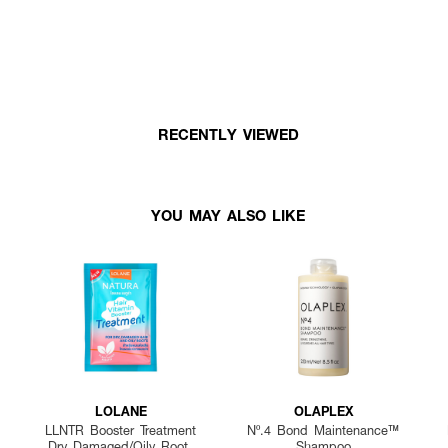
RECENTLY VIEWED
YOU MAY ALSO LIKE
LOLANE
OLAPLEX
LLNTR Booster Treatment
Nº.4 Bond Maintenance™
Dry Damaged/Oily Roots
Shampoo