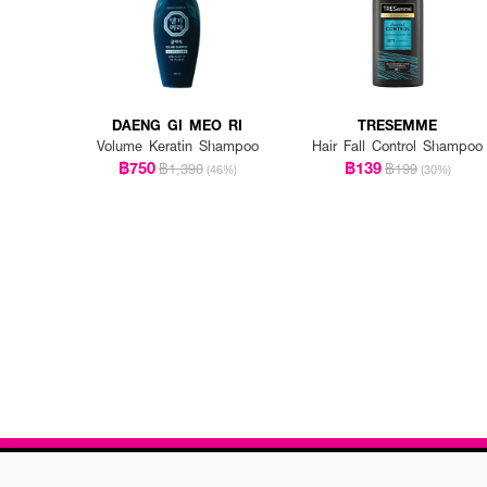
DAENG GI MEO RI
TRESEMME
Volume Keratin Shampoo
Hair Fall Control Shampoo
฿750
฿139
฿1,390
฿199
(46%)
(30%)