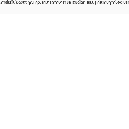
ในการใช้เว็บไซต์ของคุณ คุณสามารถศึกษารายละเอียดได้ที่
เรียนรู้เกี่ยวกับคุกกี้ของเบรา
TOMER CARE
EVEANDBOY MEMBER
 Shopping
Member registration
 store
t us