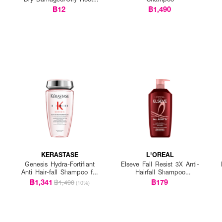
25g P12
฿12
฿1,490
KERASTASE
L'OREAL
Genesis Hydra-Fortifiant
Elseve Fall Resist 3X Anti-
Anti Hair-fall Shampoo for
Hairfall Shampoo
Fine Hair
Scalp+Hair
฿1,341
฿179
฿1,490
(10%)