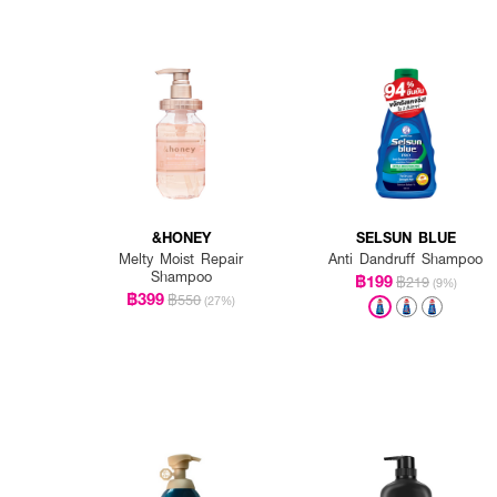
&HONEY
SELSUN BLUE
Melty Moist Repair
Anti Dandruff Shampoo
Shampoo
฿199
฿219
(9%)
฿399
฿550
(27%)