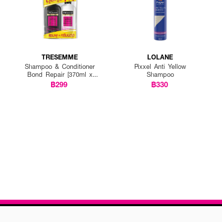
TRESEMME
LOLANE
Shampoo & Conditioner
Pixxel Anti Yellow
Bond Repair [370ml x
Shampoo
2pcs]
฿299
฿330