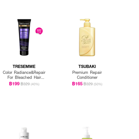
TRESEMME
TSUBAKI
Color Radiance&Repair
Premium Repair
For Bleached Hair
Conditioner
Shampoo
฿199
฿165
฿329
฿329
(40%)
(50%)