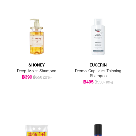
&HONEY
EUCERIN
Deep Moist Shampoo
Dermo Capillaire Thinning
Shampoo
฿399
฿550
(27%)
฿495
฿550
(10%)