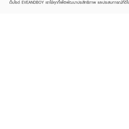
เว็บไซต์ EVEANDBOY เราใช้คุกกี้เพื่อพัฒนาประสิทธิภาพ และประสบการณ์ที่ดี
ABOUT EVEANDBOY
CUS
Brand story
Online
Privacy Policy
Find a
Terms and Conditions
Contac
Sell on EVEANDBOY
Whistleblowing