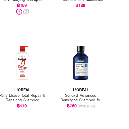
Filling Shampoo
฿189
฿189
L'OREAL
L'OREAL
PROFESSIONNEL
Paris Elseve Total Repair 5
Serioxyl Advanced
Repairing Shampoo
Densitying Shampoo for
Thinning Hair
฿179
฿760
฿950
(20%)