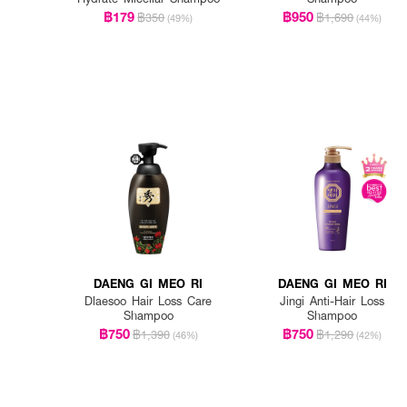
฿179
฿950
฿350
฿1,690
(49%)
(44%)
DAENG GI MEO RI
DAENG GI MEO RI
Dlaesoo Hair Loss Care
Jingi Anti-Hair Loss
Shampoo
Shampoo
฿750
฿750
฿1,390
฿1,290
(46%)
(42%)