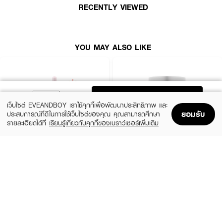
RECENTLY VIEWED
YOU MAY ALSO LIKE
ADD TO BAG
เว็บไซต์ EVEANDBOY เราใช้คุกกี้เพื่อพัฒนาประสิทธิภาพ และ
ยอมรับ
ประสบการณ์ที่ดีในการใช้เว็บไซต์ของคุณ คุณสามารถศึกษา
รายละเอียดได้ที่
เรียนรู้เกี่ยวกับคุกกี้ของเบราว์เซอร์เพิ่มเติม
Home
Home
Promotions
Promotions
Shopping Bag
Shopping Bag
Account
Account
KERASTASE
DCASH
Genesis Serumt For Anti Hair-Fall
Defender Steaming Hair Treatment
(10%)
(20%)
฿1,971
฿159
฿2,190
฿199
2 Variations
size 500 ML