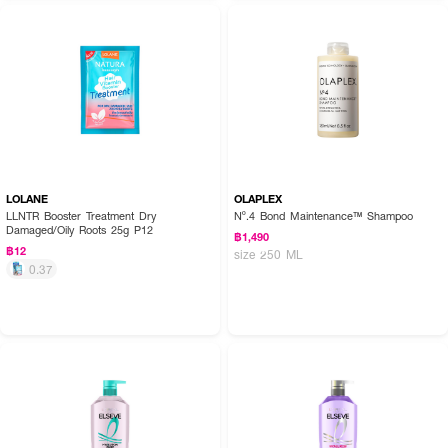
How to Use :
ชโลมแชมพูลงบนหนังศีรษะและผมที่เปียก นวดเบาๆเป็นวงกลม จากนั้นล้างออกให้
สะอาด กรณีเข้าตา ให้รีบล้างออกด้วยน้ำสะอาดทันที
LOLANE
OLAPLEX
LLNTR Booster Treatment Dry
Nº.4 Bond Maintenance™ Shampoo
Damaged/Oily Roots 25g P12
฿1,490
฿12
size 250 ML
0.37