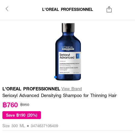
L'OREAL PROFESSIONNEL
L'OREAL PROFESSIONNEL
View Brand
Serioxyl Advanced Densitying Shampoo for Thinning Hair
฿760
฿950
Save
฿190 (20%)
Size 300 ML • 3474637106409