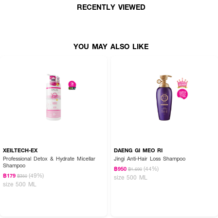
RECENTLY VIEWED
● ขนาด 300 ml.
YOU MAY ALSO LIKE
XEILTECH-EX
DAENG GI MEO RI
Professional Detox & Hydrate Micellar
Jingi Anti-Hair Loss Shampoo
Shampoo
(44%)
฿950
฿1,690
(49%)
฿179
฿350
size 500 ML
size 500 ML