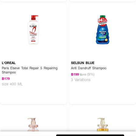
L'OREAL
SELSUN BLUE
Paris Elseve Total Repair 5 Repairing
Anti Dandruff Shampoo
Shampoo
(9%)
฿199
฿219
฿179
3 Variations
size 400 ML