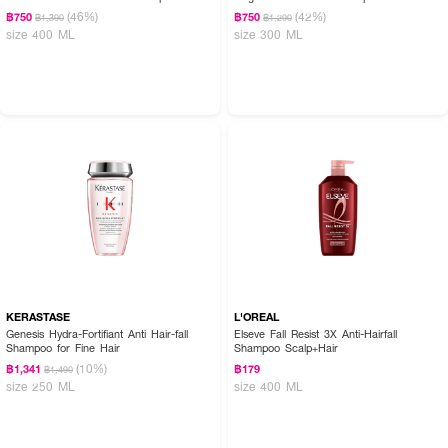
(46%)
(42%)
฿750
฿750
฿1,390
฿1,290
size 400 ML
size 300 ML
KERASTASE
L'OREAL
Genesis Hydra-Fortifiant Anti Hair-fall
Elseve Fall Resist 3X Anti-Hairfall
Shampoo for Fine Hair
Shampoo Scalp+Hair
(10%)
฿1,341
฿179
฿1,490
size 250 ML
size 400 ML