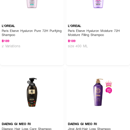
L'OREAL
L'OREAL
Paris Elseve Hyaluron Pure 72H Purifying
Paris Elseve Hyaluron Moisture 72H
Shampoo
Moisture Filling Shampoo
฿189
฿189
2 Variations
size 400 ML
DAENG GI MEO RI
DAENG GI MEO RI
Dlaesoo Hair Loss Care Shampoo
Jingi Anti-Hair Loss Shampoo