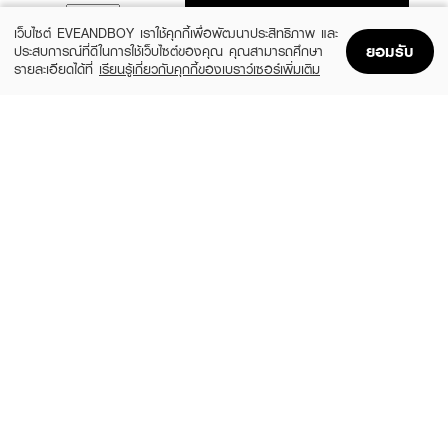
ADD TO BAG
เว็บไซต์ EVEANDBOY เราใช้คุกกี้เพื่อพัฒนาประสิทธิภาพ และ
ยอมรับ
ประสบการณ์ที่ดีในการใช้เว็บไซต์ของคุณ คุณสามารถศึกษา
รายละเอียดได้ที่
เรียนรู้เกี่ยวกับคุกกี้ของเบราว์เซอร์เพิ่มเติม
Home
Home
Promotions
Promotions
Shopping Bag
Shopping Bag
Account
Account
&HONEY
&HONEY
Melty Moist Repair Shampoo
Deep Moist Shampoo
(27%)
(27%)
฿399
฿399
฿550
฿550
size 440 ML
size 440 ML
EUCERIN
TRESEMME