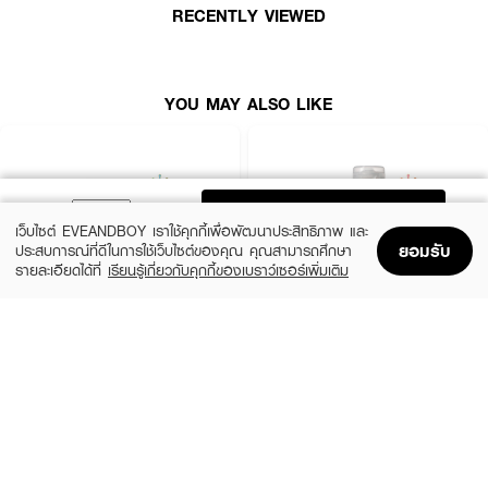
· ติดทนนาน สีสวยตลอดวัน
RECENTLY VIEWED
· ช่วยเติมความชุ่มชื้นให้ริมฝีปาก
· ลดปัญหาปากแห้งและริมฝีปากลอก
YOU MAY ALSO LIKE
· บำรุงริมฝีปากด้วย HYA และ Fruit Oil
· ให้ลุคปากโกลว์ใส ดูเป็นธรรมชาติ
· FDA Registration No. : 11-1-6900007303
ADD TO BAG
เว็บไซต์ EVEANDBOY เราใช้คุกกี้เพื่อพัฒนาประสิทธิภาพ และ
ยอมรับ
ประสบการณ์ที่ดีในการใช้เว็บไซต์ของคุณ คุณสามารถศึกษา
รายละเอียดได้ที่
เรียนรู้เกี่ยวกับคุกกี้ของเบราว์เซอร์เพิ่มเติม
Home
Home
Promotions
Promotions
Shopping Bag
Shopping Bag
Account
Account
JOJI SECRET YOUNG
OLAPLEX
Charcoal Keratin Treatment Mask
Nº.3 Hair Perfector™
(16%)
฿159
฿1,490
฿189
size 300 G
size 100 ML