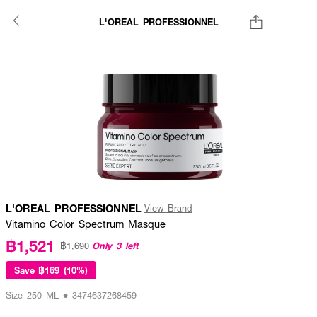
L'OREAL PROFESSIONNEL
L'OREAL PROFESSIONNEL
View Brand
Vitamino Color Spectrum Masque
฿1,521
Only 3 left
฿1,690
Save
฿169 (10%)
Size 250 ML • 3474637268459