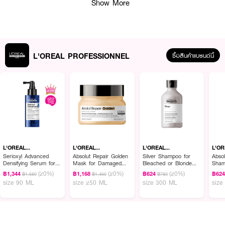
Show More
L'OREAL PROFESSIONNEL
ซื้อสินค้าแบรนด์นี้
ผลลัพธ์ที่ได้ :
BEAUTERRY My Home Maxi Glow Lock Tint
ลิปโกลว์ทินท์เนื้อบางเบา มอบ
สีสวยชัดพร้อมความฉ่ำวาวแบบ Glass Lips ให้ริมฝีปากดูอวบอิ่ม เรียบเนียน และ
สุขภาพดี ติดทนนานตลอดวัน พร้อมบำรุงริมฝีปากด้วย HYA และ Fruit Oil ช่วย
L'OREAL
L'OREAL
L'OREAL
L'O
PROFESSIONNEL
PROFESSIONNEL
PROFESSIONNEL
PRO
เติมความชุ่มชื้น ลดความแห้งกร้าน ให้ริมฝีปากนุ่มละมุน ดูโกลว์สวยอย่างเป็น
Serioxyl Advanced
Absolut Repair Golden
Silver Shampoo for
Absol
Densifying Serum for
Mask for Damaged
Bleached or Blonde
Sham
ธรรมชาติ เหมาะสำหรับใช้ได้ทุกวัน
Thinning Hair
Hair
Hair (Purple Shampoo)
Hair
(20%)
(20%)
(20%)
฿1,344
฿1,168
฿624
฿62
฿1,680
฿1,460
฿780
· มอบสีสันสดชัด พร้อมฟินิชฉ่ำวาว
size 90 ML
size 250 ML
size 300 ML
size
· ช่วยให้ริมฝีปากดูอวบอิ่มสุขภาพดี
· เนื้อบางเบา สบายปาก ไม่เหนียวเหนอะหนะ