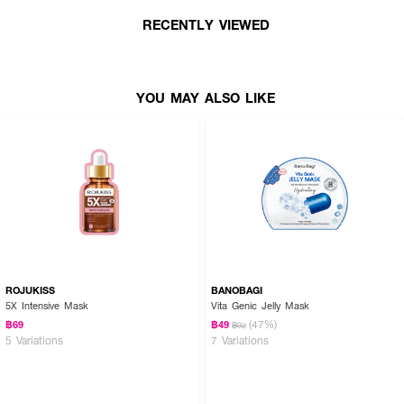
● Hydrogel Technology: Infused with derm actives เปลี่ยนมาส์กเป็นแผ่นใส
RECENTLY VIEWED
● Powered by Derm Actives: Hyaluronic Acid, Glycerin, Adenosine
● Universal Glass Skin: Clinically tested on all skin types
● แรงบันดาลใจจาก Korean Beauty
YOU MAY ALSO LIKE
● FDA Registration no. 10-2-6800019830
● ปริมาณ - 25g
ROJUKISS
BANOBAGI
5X Intensive Mask
Vita Genic Jelly Mask
(47%)
฿69
฿49
฿92
5 Variations
7 Variations