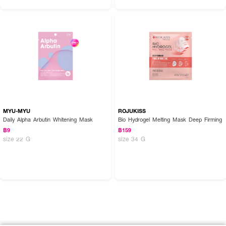
MYU-MYU
ROJUKISS
Daily Alpha Arbutin Whitening Mask
Bio Hydrogel Melting Mask Deep Firming
฿9
฿159
size 22 G
size 34 G