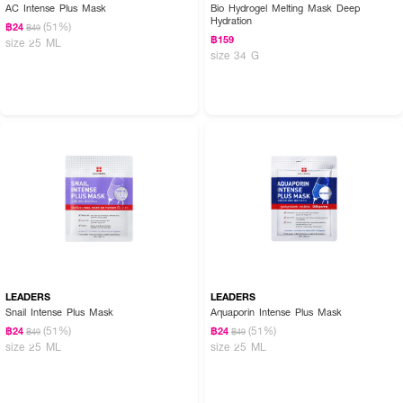
AC Intense Plus Mask
Bio Hydrogel Melting Mask Deep
Hydration
(51%)
฿24
฿49
฿159
size 25 ML
size 34 G
LEADERS
LEADERS
Snail Intense Plus Mask
Aquaporin Intense Plus Mask
(51%)
(51%)
฿24
฿24
฿49
฿49
size 25 ML
size 25 ML