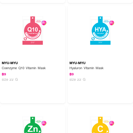
How To Use:
MYU-MYU
MYU-MYU
1. เปิดซองและวางแผ่นมาส์กบนใบหน้าที่ทำความสะอาดและแห้งแล้ว ปรับแผ่นมาส์ก
Coenzyme Q10 Vitamin Mask
Hyaluron Vitamin Mask
ให้วางพอดีบนใบหน้า
฿9
฿9
size 22 G
size 22 G
2. วางแผ่นมาส์กส่วนบนให้ตรงกับดวงตา
3. วางทิ้งไว้ 90 นาทีจนแผ่นมาส์กเปลี่ยนจากสีขาวเป็นโปร่งใส จากนั้นดึงแผ่นมาส์
กออก
✨ สัมผัสประสบการณ์ผิวฉ่ำโกลว์ ด้วย LOREAL Glass Skin Hydrogel Glow
Mask! 💖🌟