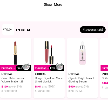
Show More
L'OREAL
ซื้อสินค้าแบรนด์นี้
ผลลัพธ์ที่ได้:
มาส์กไฮโดรเจลที่ได้รับแรงบันดาลใจจาก Korean Beauty ฟื้นบำรุงพร้อมปล่อย
Purchase ฿699+
Free
Purchase ฿699+
Free
สารบำรุงเข้มข้นเปลี่ยนจากสีขาวเป็นแผ่นใสใน 90 นาที เผยผิวดูฉ่ำโกลว์สวยในเวลา
อันรวดเร็ว
L'OREAL
L'OREAL
L'OREAL
L'O
Color Riche Intense
Rouge Signature Matte
Glycolic-Bright Instant
Chiff
Volume Matte 129
Liquid Lipstick
Glowing Serum
฿16
(43%)
(50%)
(25%)
฿199
฿164
฿599
฿349
฿329
฿799
7 Va
● ลอรีอัล ปารีส รีไวทัลลิฟท์ ไฮยาลูรอนิค แอซิด กลาส สกิน ไฮโดรเจล โกลว์
5 Variations
5 Variations
size 30 ML
มาส์ก
● Fast Glass Skin: เผยผิวสวยฉ่ำโกลว์ใน 90 นาที