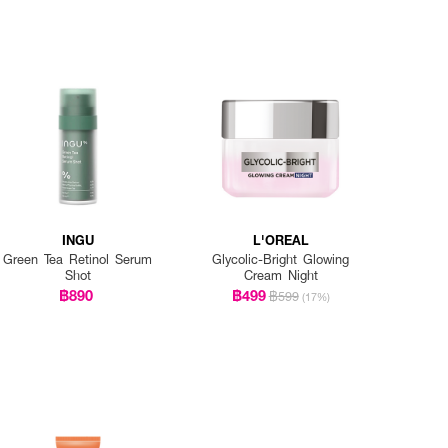
INGU
L'OREAL
Green Tea Retinol Serum
Glycolic-Bright Glowing
Shot
Cream Night
฿890
฿499
฿599
(17%)