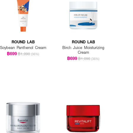
ROUND LAB
ROUND LAB
Soybean Panthenol Cream
Birch Juice Moisturizing
Cream
฿699
฿1,090
(36%)
฿699
฿1,090
(36%)