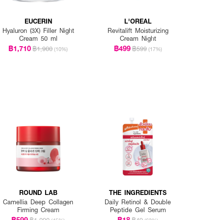
EUCERIN
L'OREAL
Hyaluron (3X) Filler Night
Revitalift Moisturizing
Cream 50 ml
Cream Night
฿1,710
฿499
฿1,900
฿599
(10%)
(17%)
ROUND LAB
THE INGREDIENTS
Camellia Deep Collagen
Daily Retinol & Double
Firming Cream
Peptide Gel Serum
฿599
฿18