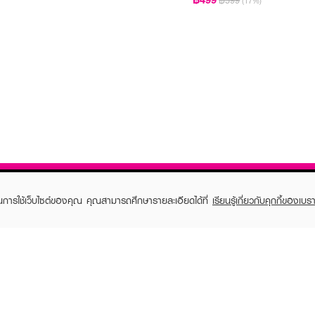
฿599
(17%)
ในการใช้เว็บไซต์ของคุณ คุณสามารถศึกษารายละเอียดได้ที่
เรียนรู้เกี่ยวกับคุกกี้ของเบรา
TOMER CARE
EVEANDBOY MEMBER
 Shopping
Member registration
 store