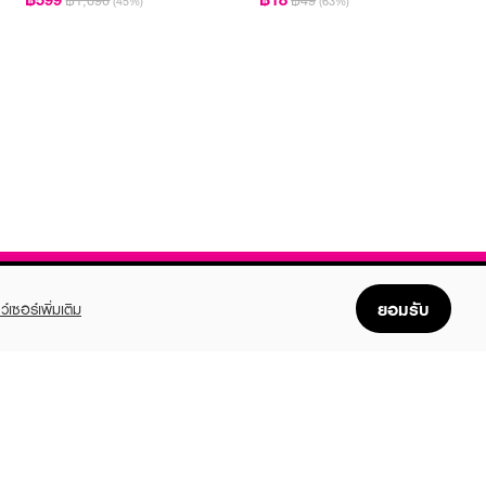
฿1,090
฿49
(45%)
(63%)
ยอมรับ
ว์เซอร์เพิ่มเติม
FOLLOW US