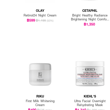
OLAY
CETAPHIL
Retinol24 Night Cream
Bright Healthy Radiance
Brightening Night Comfort
฿599
฿1,199
(50%)
Cream
฿1,350
RIKU
KIEHL'S
First Milk Whitening
Ultra Facial Overnight
Cream
Rehydrating Mask
฿490
฿1,710