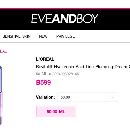
SENSITIVE SKIN
NEW
PRIVILEGE
REAL
L'OREAL
Revitalift Hyaluronic Acid Line Plumping Dream
50 ML • 8994993028146
฿599
Variation:
50.00
50.00 ML