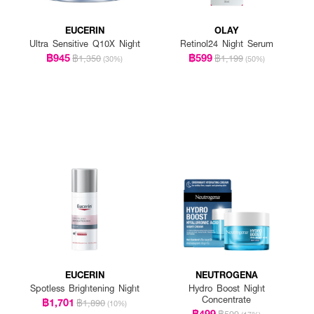
EUCERIN
OLAY
Ultra Sensitive Q10X Night
Retinol24 Night Serum
฿945
฿599
฿1,350
฿1,199
(30%)
(50%)
EUCERIN
NEUTROGENA
Spotless Brightening Night
Hydro Boost Night
Concentrate
฿1,701
฿1,890
(10%)
฿499