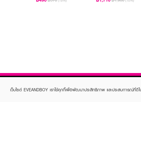
฿576
฿1,900
(15%)
(10%)
เว็บไซต์ EVEANDBOY เราใช้คุกกี้เพื่อพัฒนาประสิทธิภาพ และประสบการณ์ที่ดี
ABOUT EVEANDBOY
CUS
Brand story
Online
Privacy Policy
Find a