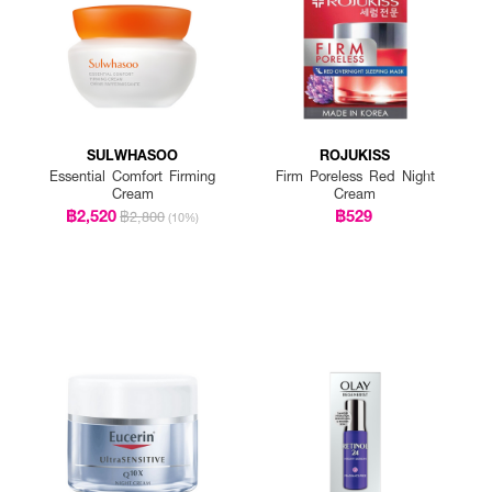
SULWHASOO
ROJUKISS
Essential Comfort Firming
Firm Poreless Red Night
Cream
Cream
฿2,520
฿529
฿2,800
(10%)