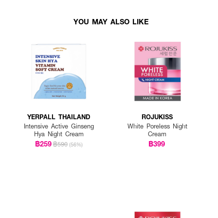
YOU MAY ALSO LIKE
YERPALL THAILAND
ROJUKISS
Intensive Active Ginseng
White Poreless Night
Hya Night Cream
Cream
฿259
฿399
฿590
(56%)