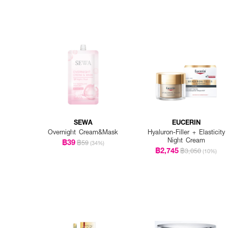
SEWA
EUCERIN
Overnight Cream&Mask
Hyaluron-Filler + Elasticity
Night Cream
฿39
฿59
(34%)
฿2,745
฿3,050
(10%)