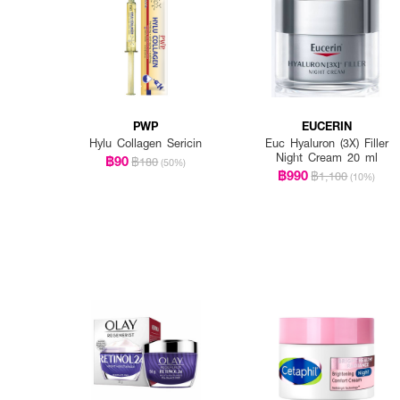
PWP
EUCERIN
Hylu Collagen Sericin
Euc Hyaluron (3X) Filler
Night Cream 20 ml
฿90
฿180
(50%)
฿990
฿1,100
(10%)