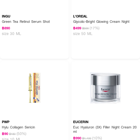
INGU
L'OREAL
Green Tea Retinol Serum Shot
Glycolic-Bright Glowing Cream Night
(17%)
฿890
฿499
฿599
size 30 ML
size 50 ML
PWP
EUCERIN
Hylu Collagen Sericin
Euc Hyaluron (3X) Filler Night Cream 20
ml
(50%)
฿90
฿180
(10%)
฿990
฿1,100
size 10 ML