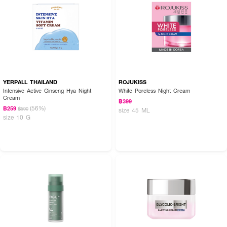
YERPALL THAILAND
ROJUKISS
Intensive Active Ginseng Hya Night
White Poreless Night Cream
Cream
฿399
(56%)
฿259
฿590
size 45 ML
size 10 G