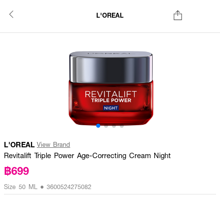
L'OREAL
L'OREAL
View Brand
Revitalift Triple Power Age-Correcting Cream Night
฿699
Size 50 ML • 3600524275082