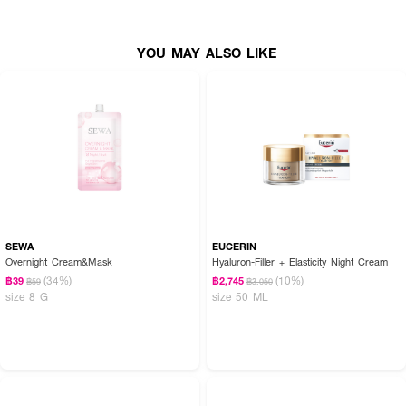
YOU MAY ALSO LIKE
SEWA
EUCERIN
Overnight Cream&Mask
Hyaluron-Filler + Elasticity Night Cream
(34%)
(10%)
฿39
฿2,745
฿59
฿3,050
size 8 G
size 50 ML