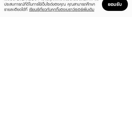
ยอมรับ
ประสบการณ์ที่ดีในการใช้เว็บไซต์ของคุณ คุณสามารถศึกษา
รายละเอียดได้ที่
เรียนรู้เกี่ยวกับคุกกี้ของเบราว์เซอร์เพิ่มเติม
Home
Home
Promotions
Promotions
Shopping Bag
Shopping Bag
Account
Account
OLAY
CETAPHIL
Retinol24 Night Cream
Bright Healthy Radiance Brightening Night
Comfort Cream
(50%)
฿599
฿1,199
฿1,350
size 50 ML
size 50 G
EUCERIN
OLAY
Ultra Sensitive Q10X Night
Retinol24 Night Serum
(30%)
(50%)
฿945
฿599
฿1,350
฿1,199