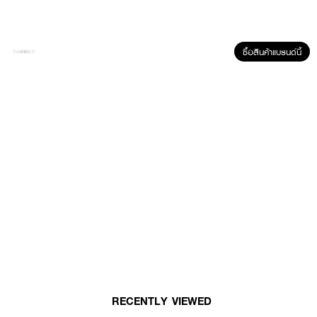
· ฟื้นบำรุงผิวในช่วงเวลาพักผ่อน
· เนื้อครีมเกลี่ยง่าย สบายผิว
· ผิวดูสดใสและดูอ่อนเยาว์ยิ่งขึ้น
ซื้อสินค้าแบรนด์นี้
· FDA Registration No. :
10-2-6800029950
How To Use :
ใช้ทาบริเวณใบหน้าและลำคอในตอนกลางคืนหลังทำความสะอาดผิว หลีกเลี่ยง
บริเวณรอบดวงตา
RECENTLY VIEWED