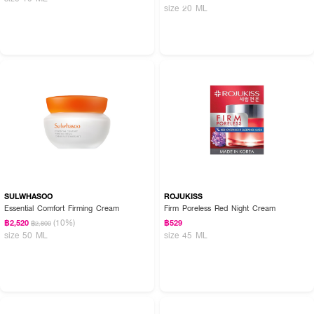
size 20 ML
SULWHASOO
ROJUKISS
Essential Comfort Firming Cream
Firm Poreless Red Night Cream
(10%)
฿2,520
฿529
฿2,800
size 50 ML
size 45 ML