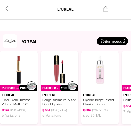
L'OREAL
L'OREAL
ซื้อสินค้าแบรนด์นี้
Purchase ฿699+
Free
Purchase ฿699+
Free
L'OREAL
L'OREAL
L'OREAL
L'O
Color Riche Intense
Rouge Signature Matte
Glycolic-Bright Instant
Chiff
Volume Matte 129
Liquid Lipstick
Glowing Serum
฿16
(43%)
(50%)
(25%)
฿199
฿164
฿599
฿349
฿329
฿799
7 Va
5 Variations
5 Variations
size 30 ML