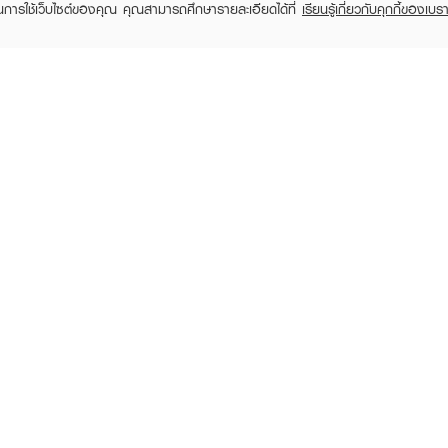
ในการใช้เว็บไซต์ของคุณ คุณสามารถศึกษารายละเอียดได้ที่
เรียนรู้เกี่ยวกับคุกกี้ของเบรา
TOMER CARE
EVEANDBOY MEMBER
 Shopping
Member registration
 store
t us
EVEANDBOY Company Limited