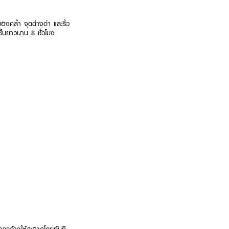
งคล้ำ จุดด่างดำ และริ้ว
ื้นยาวนาน 8 ชั่วโมง