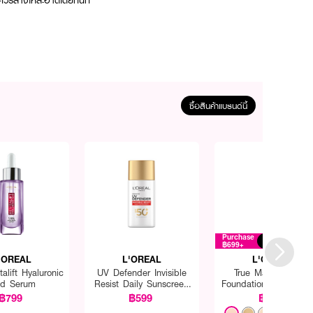
ควรล้างให้สะอาดโดยทันที
ซื้อสินค้าแบรนด์นี้
Purchase
Free
฿699+
'OREAL
L'OREAL
L'OREAL
talift Hyaluronic
UV Defender Invisible
True Match Liquid
id Serum
Resist Daily Sunscreen
Foundation SPF16 PA
SPF50+ PA++++ Long
฿799
฿599
฿499
UVA