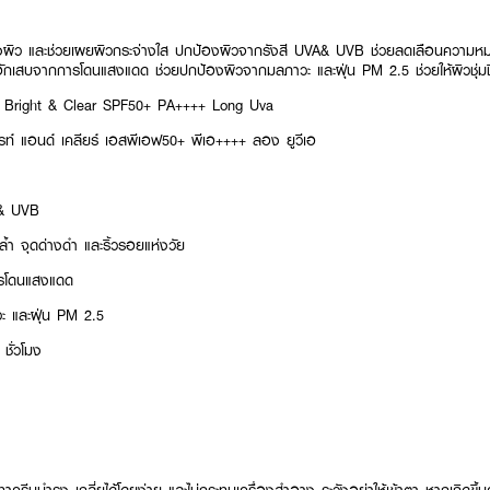
งผิว และช่วยเผยผิวกระจ่างใส ปกป้องผิวจากรังสี UVA& UVB ช่วยลดเลือนความหมอ
อักเสบจากการโดนแสงแดด ช่วยปกป้องผิวจากมลภาวะ และฝุ่น PM 2.5 ช่วยให้ผิวชุ่มช
Bright & Clear SPF50+ PA++++ Long Uva
บรท์ แอนด์ เคลียร์ เอสพีเอฟ50+ พีเอ++++ ลอง ยูวีเอ
A& UVB
 จุดด่างดำ และริ้วรอยแห่งวัย
ารโดนแสงแดด
ะ และฝุ่น PM 2.5
 ชั่วโมง