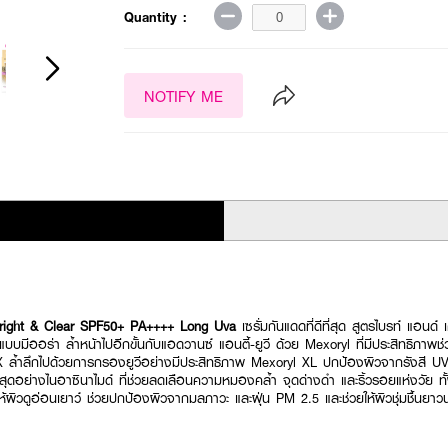
Quantity :
NOTIFY ME
right & Clear SPF50+ PA++++ Long Uva
เซรั่มกันแดดที่ดีที่สุด สูตรไบรท์ แอน
ีแบบมีออร่า ล้ำหน้าไปอีกขั้นกับแอดวานซ์ แอนตี้-ยูวี ด้วย Mexoryl ที่มีประสิทธิภา
X ล้ำลึกไปด้วยการกรองยูวีอย่างมีประสิทธิภาพ Mexoryl XL ปกป้องผิวจากรังสี U
่สุดอย่างไนอาซินาไมด์ ที่ช่วยลดเลือนความหมองคล้ำ จุดด่างดำ และริ้วรอยแห่งวัย 
ผิวดูอ่อนเยาว์ ช่วยปกป้องผิวจากมลภาวะ และฝุ่น PM 2.5 และช่วยให้ผิวชุ่มชื้นยาวน