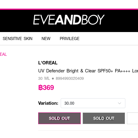
SENSITIVE SKIN
NEW
PRIVILEGE
EAL
L'OREAL
UV Defender Bright & Clear SPF50+ PA++++ Lo
30 ML • 8994993020409
฿369
Variation:
30.00
30.00 ML
30.00 ML
SOLD OUT
SOLD OUT