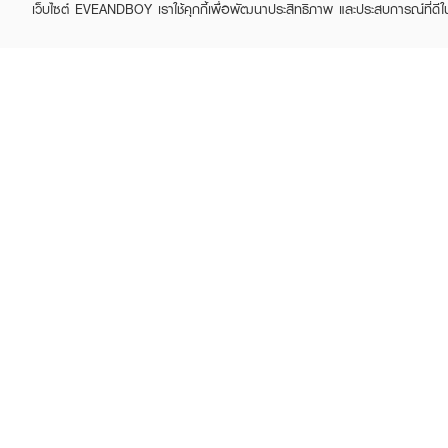
เว็บไซต์ EVEANDBOY เราใช้คุกกี้เพื่อพัฒนาประสิทธิภาพ และประสบการณ์ที่ดี
ABOUT EVEANDBOY
CUS
Brand story
Online
Privacy Policy
Find a
Terms and Conditions
Contac
Sell on EVEANDBOY
Whistleblowing