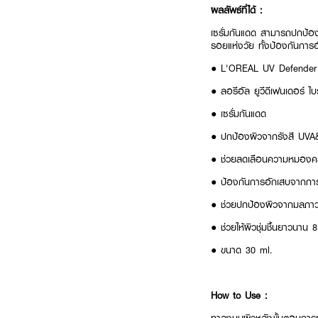
ผลลัพธ์ที่ได้ :
เซรั่มกันแดด สามารถปกป้อ
รอยแห่งวัย ทั้งป้องกันการ
● L'OREAL UV Defender 
● ลอรีอัล ยูวีดีเฟนเดอร์ ไ
● เซรั่มกันแดด
● ปกป้องผิวจากรังสี UV
● ช่วยลดเลือนความหมองคล้ำ
● ป้องกันการอักเสบจากก
● ช่วยปกป้องผิวจากมลภาว
● ช่วยให้ผิวชุ่มชื้นยาวนาน 8
● ขนาด 30 ml.
How to Use :