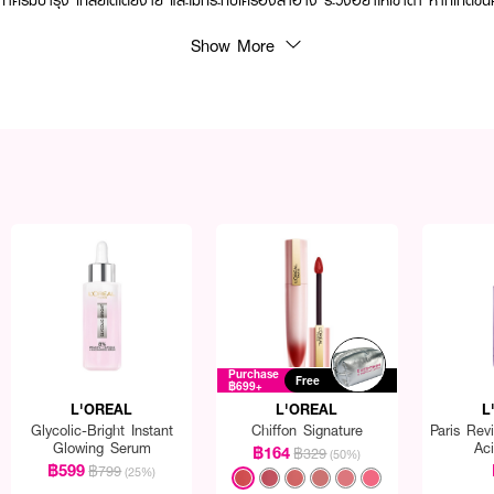
รีมบำรุง เกลี่ยได้โดยง่าย และไม่กระทบเครื่องสำอาง ระวังอย่าให้เข้าตา หากเกิดขึ้น
Show More
Purchase
Free
฿699+
L'OREAL
L'OREAL
L
Glycolic-Bright Instant
Chiffon Signature
Paris Revi
Glowing Serum
Ac
฿164
฿329
(50%)
฿599
฿799
(25%)