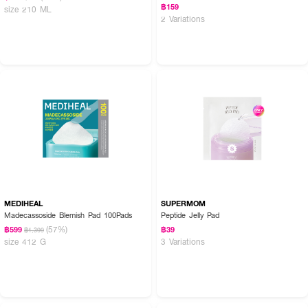
฿159
size 210 ML
2 Variations
MEDIHEAL
SUPERMOM
Madecassoside Blemish Pad 100Pads
Peptide Jelly Pad
(57%)
฿599
฿39
฿1,399
size 412 G
3 Variations