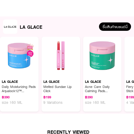
LA GLACE
ซื้อสินค้าแบรนด์นี้
LA GLACE
LA GLACE
LA GLACE
LA 
Daily Moisturizing Pads
Melted Sundae Lip
Acne Care Daily
Fiery
Aqualock12™
Click
Calming Pads
Stick
Hyaluronic Complex
Acnesphere
฿390
฿199
฿390
฿19
ผลลัพธ์ที่ได้:
size 160 ML
9 Variations
size 160 ML
4 Va
LA GLACE Acne Care Daily Calming Pads ช่วยลดอาการอักเสบของผิวและ
ช่วยให้ผิวเย็นลงอย่างเร่งด่วน ด้วยส่วนผสมของ CICA (Centella Asiatica) ที่
ช่วยปลอบประโลมและฟื้นฟูผิวที่อักเสบ, Tea Tree Oil ที่ช่วยยับยั้งแบคทีเรียและลด
การอุดตันในรูขุมขน, และ Salicylic Acid (BHA) ที่ช่วยผลัดเซลล์ผิวเก่า ลดการ
อุดตันและสิวหัวดำ ทำให้ผิวดูเรียบเนียนและสดใสขึ้น นอกจากนี้ยังมี Niacinamide
RECENTLY VIEWED