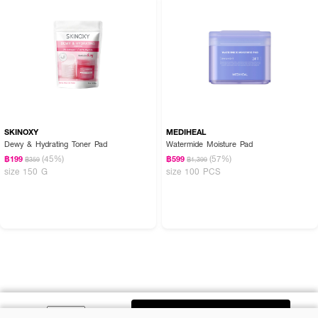
SKINOXY
MEDIHEAL
Dewy & Hydrating Toner Pad
Watermide Moisture Pad
(45%)
(57%)
฿199
฿599
฿359
฿1,399
size 150 G
size 100 PCS
ADD TO BAG