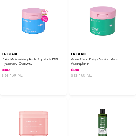
LA GLACE
LA GLACE
Daily Moisturizing Pads Aqualock12™
Acne Care Daily Calming Pads
Hyaluronic Complex
Acnesphere
฿390
฿390
size 160 ML
size 160 ML