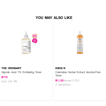
ที่ช่วยเสริมเกราะป้องกันผิวและรักษาความชุ่มชื้น พร้อม Hydrovance ที่ให้ความชุ่ม
ชื้นยาวนาน ทำให้ผิวกระชับและยืดหยุ่นมากขึ้น และ Witch Hazel ที่ช่วยต้านการ
อักเสบและบรรเทาอาการระคายเคืองจากมลภาวะ ตัวแผ่นแพดบางและยืดหยุ่นสูง
สามารถเกาะติดกับผิวได้ดี ไม่หลุดง่าย มาพร้อมกับ Essence ที่ซึมเร็วไม่เหนอะหนะ
YOU MAY ALSO LIKE
ช่วยเพิ่มความชุ่มชื้นให้กับผิวในขณะเดียวกันสามารถเตรียมผิวก่อนการแต่งหน้า
ทำให้เครื่องสำอางติดทนยาวนานขึ้น
● LA GLACE Acne Care Daily Calming Pads
● ลดการอักเสบและระคายเคืองจากสิว
● ช่วยลดอุณหภูมิผิวและทำให้ผิวเย็นลง
● เสริมเกราะป้องกันผิวและเพิ่มความชุ่มชื้น
● เหมาะกับทุกสภาพผิว โดยเฉพาะผิวที่เป็นสิว
THE ORDINARY
KIEHL'S
Glycolic Acid 7% Exfoliating Toner
Calendula Herbal Extract Alcohol-Free
● ผ่านการทดสอบจากผู้เชี่ยวชาญ Dermatology Tested
Toner
฿770
(10%)
฿1,125
฿1,250
size 240 ML
● Alcohol Free, Fragrance Free, Silicone Free
3 Variations
● Cruelty Free และ Pregnancy Safe
● FDA Registration No.: 73-1-6700027550
● ปริมาณ: 80 แผ่น (Refill Size)