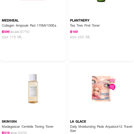
MEDIHEAL
PLANTNERY
Collagen Ampoule Pad 170Ml/100Ea
Tea Tree First Toner
(57%)
฿599
฿169
฿1,399
size 170 ML
size 250 ML
How to Use:
● หลังจากล้างหน้าแล้ว ใช้แผ่นแพดเช็ดเบาๆ ทั่วใบหน้า
● สามารถแปะแผ่นแพดบริเวณจุดที่ต้องการเพิ่มความชุ่มชื้นหรือบรรเทาอาการ
อักเสบ
● ทิ้งแผ่นแพดไว้บนผิวประมาณ 10-15 นาที ก่อนการใช้สกินแคร์หรือแต่งหน้าเพื่อ
เตรียมผิวให้พร้อมสำหรับขั้นตอนถัดไป
SKIN1004
LA GLACE
Madagascar Centella Toning Toner
Daily Moisturizing Pads Aqualock12 Travel
Size
(34%)
฿519
฿790