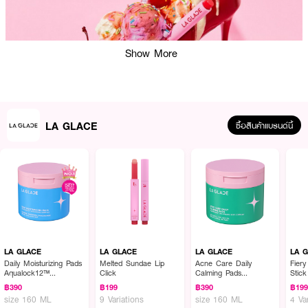
Show More
LA GLACE
ซื้อสินค้าแบรนด์นี้
ผลลัพธ์ที่ได้ :
LA GLACE Melted Sundae Lip Click
พบกับความฉ่ำอีกระดับ ด้วย 10 เฉดสี
ใหม่คัดแล้วว่าจึ้ง ลิปบาล์มละลายลากลาส เนื้อสัมผัสนุ่ม ทาแล้วฉ่ำขั้นสุด ปากอวบ
อิ่มจึ้งไม่ต้องพึ่งฟิลเลอร์!
LA GLACE
LA GLACE
LA GLACE
LA 
·
ลิปบาล์มละลายลากลาส
Daily Moisturizing Pads
Melted Sundae Lip
Acne Care Daily
Fiery
Aqualock12™
Click
Calming Pads
Stick
·
เนื้อสัมผัสนุ่ม ทาแล้วฉ่ำขั้นสุด
Hyaluronic Complex
Acnesphere
฿390
฿199
฿390
฿19
·
ปากอวบอิ่มจึ้งไม่ต้องพึ่งฟิลเลอร์
size 160 ML
9 Variations
size 160 ML
4 Va