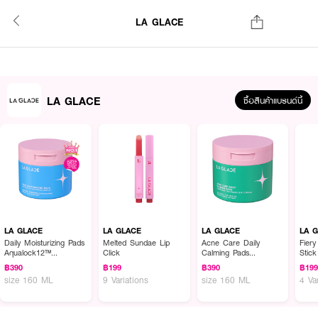
LA GLACE
LA GLACE
ซื้อสินค้าแบรนด์นี้
LA GLACE
LA GLACE
LA GLACE
LA 
Daily Moisturizing Pads
Melted Sundae Lip
Acne Care Daily
Fiery
Aqualock12™
Click
Calming Pads
Stick
Hyaluronic Complex
Acnesphere
฿390
฿199
฿390
฿19
size 160 ML
9 Variations
size 160 ML
4 Va