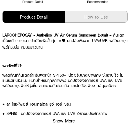
Product Detail
Recommended
Product Detail
How to Use
LAROCHEPOSAY - Anthelios UV Air Serum Sunscreen (50ml) –
กันแดด
เนื้อเซรั่ม บางเบา ปกป้องผิวขั้นสุด ☀️🛡️ ปกป้องผิวจาก UVA/UVB พร้อมบำรุง
ผิวให้ชุ่มชื้น คุมมันยาวนาน
ผลลัพธ์ที่ได้:
ผลิตภัณฑ์กันแดดสำหรับผิวหน้า SPF50+ เนื้อเซรั่มบางเบาพิเศษ ซึมซาบเร็ว ไม่
เหนียวเหนอะหนะ เหมาะสำหรับทุกสภาพผิว ปกป้องผิวจากรังสี UVA และ UVB
พร้อมบำรุงผิวให้ชุ่มชื้น ลดความมันส่วนเกิน และปกป้องผิวจากอนุมูลอิสระ
● ลา โรช-โพเซย์ แอนเทลิโอส ยูวี แอร์ เซรั่ม
● SPF50+ ปกป้องผิวจากรังสี UVA และ UVB อย่างมีประสิทธิภาพ
Show More
● เนื้อเซรั่มบางเบาพิเศษ ซึมซาบเร็ว ไม่เหนียวเหนอะหนะ