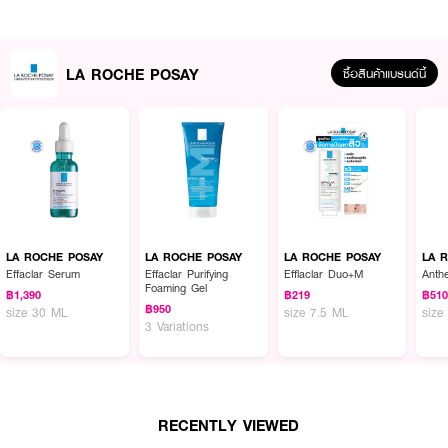
● Hyaluronic acid บำรุงผิวให้ชุ่มชื้นยาวนาน
● Niacinamide ช่วยลดรอยแดง รอยดำ ปรับสีผิวให้สม่ำเสมอ
● Vitamin E ปกป้องผิวจากอนุมูลอิสระ
LA ROCHE POSAY
ซื้อสินค้าแบรนด์นี้
● ผ่านการทดสอบภายใต้การดูแลของแพทย์ผิวหนัง เหมาะสำหรับผิวบอบบางมี
แนวโน้มระคายเคืองง่าย
● ควบคุมความมันส่วนเกินได้นานถึง 16 ชั่วโมง
● FDA Registration no. 10-2-6800025135
● ปริมาณ - 50 มิลลิลิตร
LA ROCHE POSAY
LA ROCHE POSAY
LA ROCHE POSAY
LA 
Effaclar Serum
Effaclar Purifying
Efflaclar Duo+M
Anth
How to Use:
Foaming Gel
฿1,390
฿219
฿51
฿950
size 30 ML
size 7.5 ML
size
● ทาบริเวณใบหน้าและลำคอ ก่อนออกแดด 15-20 นาที
3 Variations
● ทาซ้ำทุกๆ 2 ชั่วโมง หรือหลังว่ายน้ำ หรือเหงื่อออกมาก
● หลีกเลี่ยงบริเวณรอบดวงตา
RECENTLY VIEWED
☀️ ปกป้องผิวจากแสงแดด พร้อมบำรุงผิวให้แข็งแรง ด้วย La Roche-Posay!