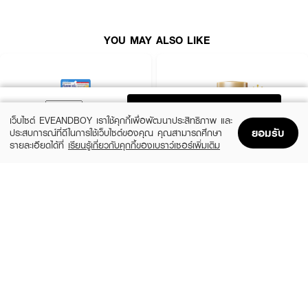
YOU MAY ALSO LIKE
ADD TO BAG
เว็บไซต์ EVEANDBOY เราใช้คุกกี้เพื่อพัฒนาประสิทธิภาพ และ
ยอมรับ
ประสบการณ์ที่ดีในการใช้เว็บไซต์ของคุณ คุณสามารถศึกษา
รายละเอียดได้ที่
เรียนรู้เกี่ยวกับคุกกี้ของเบราว์เซอร์เพิ่มเติม
Home
Home
Promotions
Promotions
Shopping Bag
Shopping Bag
Account
Account
CLEARNOSE
ANESSA
UV Sun Serum SPF50+ PA++++
Perfect UV Sunscreen Skincare Milk NA
SPF50+ PA++++
(50%)
฿499
฿990
(23%)
฿329
฿425
size 80 ML
size 20 ML