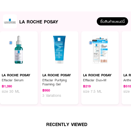
และจักษุแพทย์ สำหรับผิวบอบบางมีแนวโน้มระคายเคืองง่าย
· ใช้ง่าย เกลี่ยง่าย
· ผิวดูเปล่งปลั่งกระจ่างใสขึ้นทันที
LA ROCHE POSAY
ซื้อสินค้าแบรนด์นี้
· กันน้ำ กันเหงื่อ และกันทราย
· FDA Registration No. : 10-2-6700029044
How To Use :
ทาบริเวณใบหน้าและลำคอก่อนการออกแดด หลีกเลี่ยงบริเวณรอบดวงตา ควรเก็บ
ให้ห่างจากแสงแดดและความร้อน
LA ROCHE POSAY
LA ROCHE POSAY
LA ROCHE POSAY
LA 
Effaclar Serum
Effaclar Purifying
Efflaclar Duo+M
Anth
Foaming Gel
฿1,390
฿219
฿51
฿950
size 30 ML
size 7.5 ML
size
3 Variations
RECENTLY VIEWED