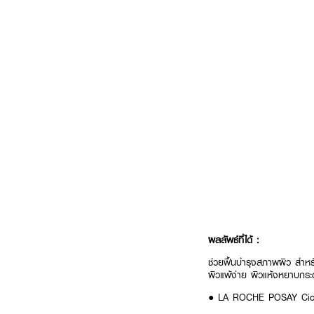
ผลลัพธ์ที่ได้ :
ช่วยฟื้นบำรุงสภาพผิว สำหร
ผิวแพ้ง่าย ผิวแห้งหยาบกระด
● LA ROCHE POSAY Cic