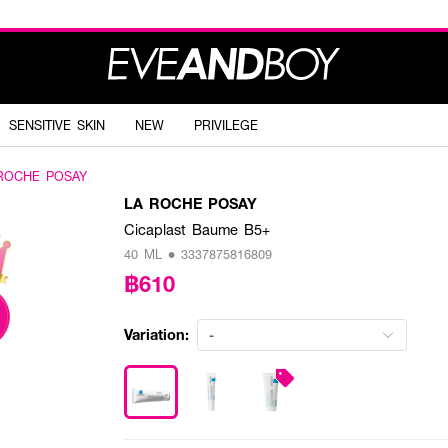
SENSITIVE SKIN
NEW
PRIVILEGE
ROCHE POSAY
LA ROCHE POSAY
Cicaplast Baume B5+
40 ML • 3337875816809
฿610
Variation:
-