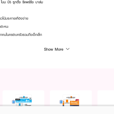
บม บี5 ซูทติ้ง รีแพร์ริ่ง บาล์ม
แนวโน้มระคายเคืองง่าย
หนอะหนะ
ทุกคนในครอบครัวรวมถึงเด็กเล็ก
Show More