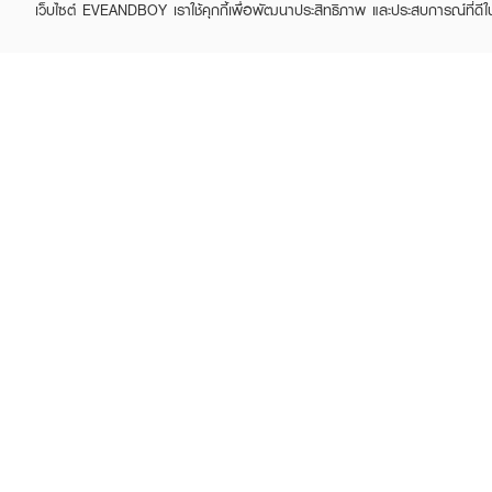
เว็บไซต์ EVEANDBOY เราใช้คุกกี้เพื่อพัฒนาประสิทธิภาพ และประสบการณ์ที่ดี
LA ROCHE POSAY
LA ROCHE POSAY
Effaclar Serum
Effaclar Purifying
Foaming Gel
฿1,390
฿950