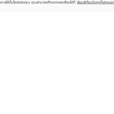
ในการใช้เว็บไซต์ของคุณ คุณสามารถศึกษารายละเอียดได้ที่
เรียนรู้เกี่ยวกับคุกกี้ของเบรา
LA ROCHE POSAY
LA ROCHE POSAY
LA R
Efflaclar Duo+M
Anthelios Dry Touch
Cicapla
฿219
฿510
RECENTLY VIEWED